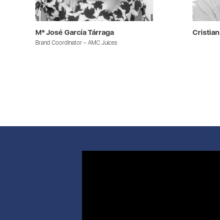
Mª José García Tárraga
Cristia
Brand Coordinator – AMC Juices