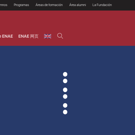
umnos
Programas
Áreas de formación
Área alumni
La Fundación
Por qué ENAE?
Todos los programas
Legal/Fiscal
Beneficios
olsa de empleo
Máster
Tecnología / Digital /
Asociarse
Semipresenciales y
Innovación / Data
oros
Preguntas Frecuentes
online
Science
e ENAE
ENAE 网页
rácticas en empresas
Programas Ejecutivos
Riesgos
NAE Alumni
Cursos de Postgrado y
Personas / RRHH /
Profesionales (Online)
HHDD
roceso de admisión
Agronegocios
inanciación, Becas y
onificación
Comercial / Marketing/
Ventas
inanciación estudios
magin LaCaixa
Dirección / Gestión /
Administración de
réstamo Imagina
empresas
studios Caja Rural
entral
Finanzas
entajas
Operaciones