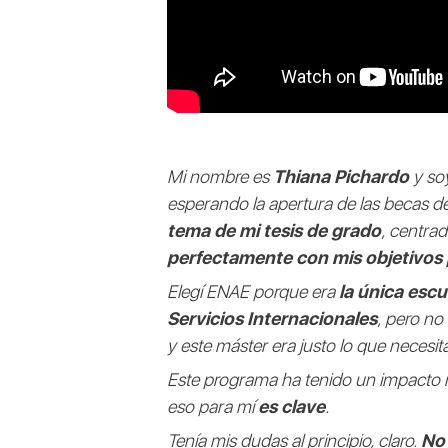
Mi nombre es
Thiana Pichardo
y so
esperando la apertura de las becas de
tema de mi tesis de grado
, centra
perfectamente con mis objetivos 
Elegí ENAE porque era
la única esc
Servicios Internacionales
, pero no
y este máster era justo lo que necesit
Este programa ha tenido un impacto 
eso para mí
es clave
.
Tenía mis dudas al principio, claro.
No 