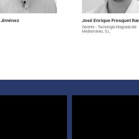
n Jiménez
José Enrique Fresquet R
Gerente - Tecnología Integrada del
Mediterráneo, S.L.