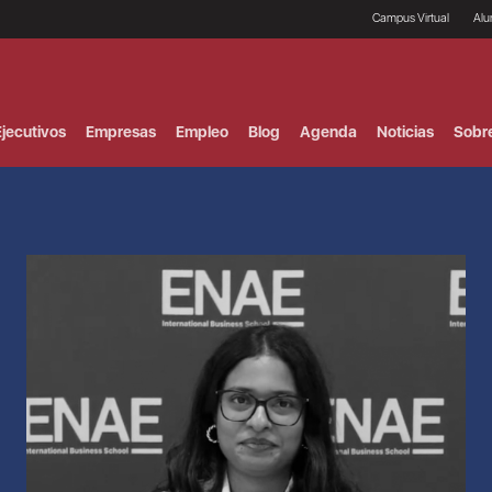
Campus Virtual
Al
¿
B
F
jecutivos
Empresas
Empleo
Blog
Agenda
Noticias
Sobr
P
E
P
F
B
F
I
P
e
C
V