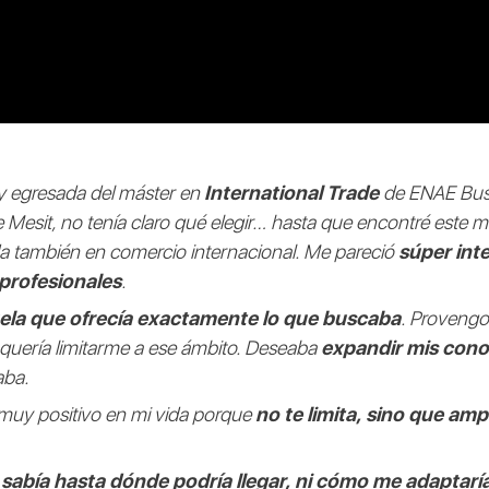
y egresada del máster en
International Trade
de ENAE Bus
 Mesit, no tenía claro qué elegir… hasta que encontré este m
da también en comercio internacional. Me pareció
súper int
profesionales
.
uela que ofrecía exactamente lo que buscaba
. Provengo
 quería limitarme a ese ámbito. Deseaba
expandir mis cono
aba.
muy positivo en mi vida porque
no te limita, sino que am
sabía hasta dónde podría llegar, ni cómo me adaptarí