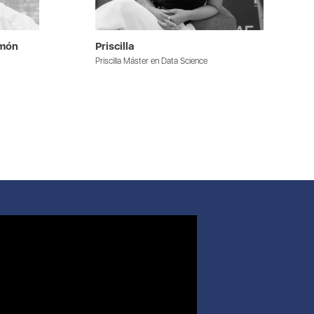
amón
Priscilla
Priscilla Máster en Data Science