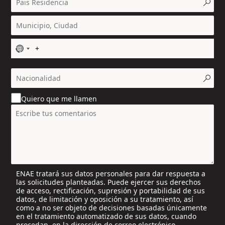
N
o
c
o
u
Quiero que me llamen
n
t
r
y
s
e
l
ENAE tratará sus datos personales para dar respuesta a
e
las solicitudes planteadas. Puede ejercer sus derechos
c
de acceso, rectificación, supresión y portabilidad de sus
t
datos, de limitación y oposición a su tratamiento, así
e
como a no ser objeto de decisiones basadas únicamente
en el tratamiento automatizado de sus datos, cuando
d
procedan, en la dirección de correo electrónico