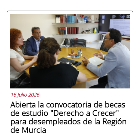
La promoción 2025/2026 de ENAE Business
School se convirtió en una de las más
internacionales de la historia de la escuela
en una ceremonia celebrada en Murcia
con 44 grados y más de 600 asistentes.
Ricardo Navarro, vicepresidente senior de
Generac Power Systems en Estados Unidos
y antiguo alumno...
16 Julio 2026
Abierta la convocatoria de becas
de estudio "Derecho a Crecer"
para desempleados de la Región
de Murcia