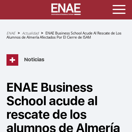
Sobrescribir
ENAE
Actualidad
ENAE Business School Acude Al Rescate de Los
enlaces
Alumnos de Almería Afectados Por El Cierre de ISAM
de
ayuda
a
la
navegación
Noticias
ENAE Business
School acude al
rescate de los
alumnos de Almería