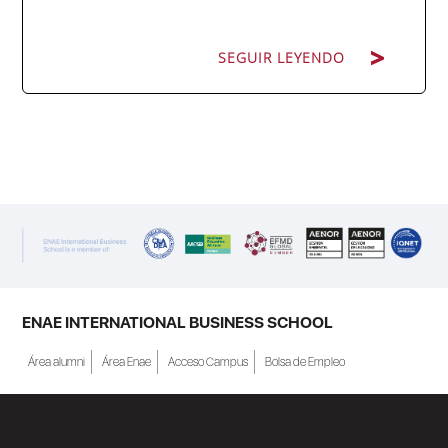
SEGUIR LEYENDO
SEGUIR LEYENDO
ENAE Business School y el SEF han
renovado su acuerdo de colaboración para
la convocatoria 2026 de las Becas "Derecho
a Crecer". El programa está dirigido a
personas inscritas como demandantes de
empleo en la Región de Murcia y ofrece
becas de estudio parciales (50%), además
ENAE INTERNATIONAL BUSINESS SCHOOL
de al menos una beca...
Área alumni
Área Enae
Acceso Campus
Bolsa de Empleo