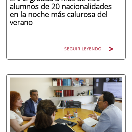
alumnos de 20 nacionalidades
en la noche más calurosa del
verano
SEGUIR LEYENDO
La promoción 2025/2026 de ENAE Business
School se convirtió en una de las más
internacionales de la historia de la escuela
en una ceremonia celebrada en Murcia
con 44 grados y más de 600 asistentes.
Ricardo Navarro, vicepresidente senior de
Generac Power Systems en Estados Unidos