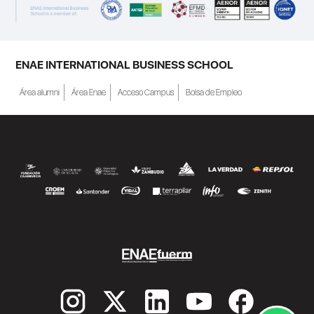
a Crecer". El programa está dirigido a
personas inscritas como demandantes de
empleo en la Región de Murcia y ofrece
becas de estudio parciales (50%), además
ENAE INTERNATIONAL BUSINESS SCHOOL
de al menos una beca...
Área alumni
Área Enae
Acceso Campus
Bolsa de Empleo
SEGUIR LEYENDO