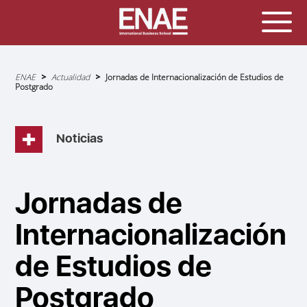
Sobrescribir
ENAE
Actualidad
Jornadas de Internacionalización de Estudios de
enlaces
Postgrado
de
ayuda
a
la
navegación
Noticias
Jornadas de
Internacionalización
de Estudios de
Postgrado