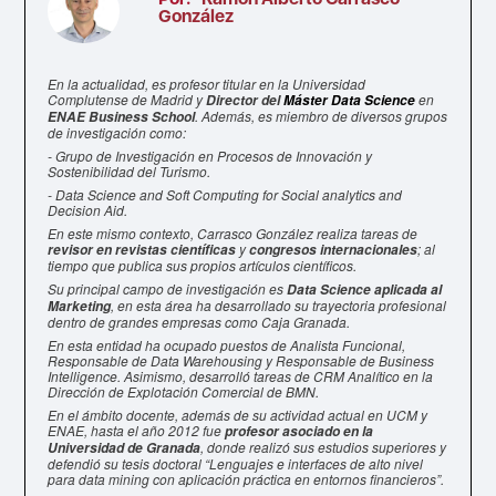
González
En la actualidad, es profesor titular en la Universidad
Complutense de Madrid y
en
Director del
Máster Data Science
. Además, es miembro de diversos grupos
ENAE Business School
de investigación como:
- Grupo de Investigación en Procesos de Innovación y
Sostenibilidad del Turismo.
- Data Science and Soft Computing for Social analytics and
Decision Aid.
En este mismo contexto, Carrasco González realiza tareas de
y
; al
revisor en revistas científicas
congresos internacionales
tiempo que publica sus propios artículos científicos.
Su principal campo de investigación es
Data Science aplicada al
, en esta área ha desarrollado su trayectoria profesional
Marketing
dentro de grandes empresas como Caja Granada.
En esta entidad ha ocupado puestos de Analista Funcional,
Responsable de Data Warehousing y Responsable de Business
Intelligence. Asimismo, desarrolló tareas de CRM Analítico en la
Dirección de Explotación Comercial de BMN.
En el ámbito docente, además de su actividad actual en UCM y
ENAE, hasta el año 2012 fue
profesor asociado en la
, donde realizó sus estudios superiores y
Universidad de Granada
defendió su tesis doctoral “Lenguajes e interfaces de alto nivel
para data mining con aplicación práctica en entornos financieros”.