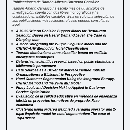
Publicaciones de Ramón Alberto Carrasco González
Ramón Alberto Carrasco ha escrito más de 60 artículos de
investigación, cuenta con dos libros monográficos y ha
colaborado en múltiples capítulos. Esta es solo una selección de
sus publicaciones más recientes, el resto pueden consultarse
.
aquí
A Multi-Criteria Decision Support Model for Restaurant
Selection Based on Users' Demand Level: The Case of
Dianping. com
A Model Integrating the 2-Tuple Linguistic Model and the
CRITIC-AHP Method for Hotel Classification
Tourism destination events classifier based on artificial
intelligence techniques
Data-driven scientific research based on public statistics: a
bibliometric perspective
Data Sources as a Driver for Market-Oriented Tourism
Organizations: a Bibliometric Perspective
Hotel Customer Segmentation Using the Integrated Entropy-
CRITIC Method and the 2T-RFMB Model
Fuzzy Logic and Decision Making Applied to Customer
Service Optimization
Evaluación de la calidad educativa en métodos de enseñanza
híbrida en proyectos formativos de pregrado. Fase
cualitativa
Clustering using ordered weighted averaging operator and 2-
tuple linguistic model for hotel segmentation: The case of
TripAdvisor