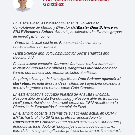
González
En la actualidad, es profesor titular en la Universidad
Complutense de Madrid y
en
Director del
Máster Data Science
. Además, es miembro de diversos grupos
ENAE Business School
de investigación como:
- Grupo de Investigación en Procesos de Innovación y
Sostenibilidad del Turismo.
- Data Science and Soft Computing for Social analytics and
Decision Aid.
En este mismo contexto, Carrasco González realiza tareas de
y
; al
revisor en revistas científicas
congresos internacionales
tiempo que publica sus propios artículos científicos.
Su principal campo de investigación es
Data Science aplicada al
, en esta área ha desarrollado su trayectoria profesional
Marketing
dentro de grandes empresas como Caja Granada.
En esta entidad ha ocupado puestos de Analista Funcional,
Responsable de Data Warehousing y Responsable de Business
Intelligence. Asimismo, desarrolló tareas de CRM Analítico en la
Dirección de Explotación Comercial de BMN.
En el ámbito docente, además de su actividad actual en UCM y
ENAE, hasta el año 2012 fue
profesor asociado en la
, donde realizó sus estudios superiores y
Universidad de Granada
defendió su tesis doctoral “Lenguajes e interfaces de alto nivel
para data mining con aplicación práctica en entornos financieros”.