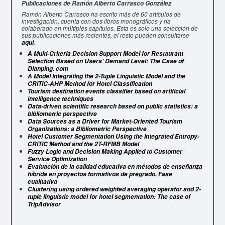
Publicaciones de Ramón Alberto Carrasco González
Ramón Alberto Carrasco ha escrito más de 60 artículos de
investigación, cuenta con dos libros monográficos y ha
colaborado en múltiples capítulos. Esta es solo una selección de
sus publicaciones más recientes, el resto pueden consultarse
.
aquí
A Multi-Criteria Decision Support Model for Restaurant
Selection Based on Users' Demand Level: The Case of
Dianping. com
A Model Integrating the 2-Tuple Linguistic Model and the
CRITIC-AHP Method for Hotel Classification
Tourism destination events classifier based on artificial
intelligence techniques
Data-driven scientific research based on public statistics: a
bibliometric perspective
Data Sources as a Driver for Market-Oriented Tourism
Organizations: a Bibliometric Perspective
Hotel Customer Segmentation Using the Integrated Entropy-
CRITIC Method and the 2T-RFMB Model
Fuzzy Logic and Decision Making Applied to Customer
Service Optimization
Evaluación de la calidad educativa en métodos de enseñanza
híbrida en proyectos formativos de pregrado. Fase
cualitativa
Clustering using ordered weighted averaging operator and 2-
tuple linguistic model for hotel segmentation: The case of
TripAdvisor