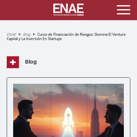
Sobrescribir
ENAE
Blog
Curso de Financiación de Riesgos: Domina El Venture
enlaces
Capital y La Inversión En Startups
de
ayuda
a
la
navegación
Blog