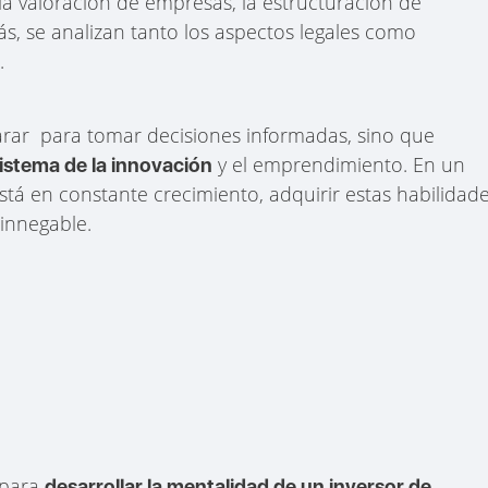
 la valoración de empresas, la estructuración de
ás, se analizan tanto los aspectos legales como
.
arar para tomar decisiones informadas, sino que
y el emprendimiento. En un
istema de la innovación
tá en constante crecimiento, adquirir estas habilidad
 innegable.
 para
desarrollar la mentalidad de un inversor de