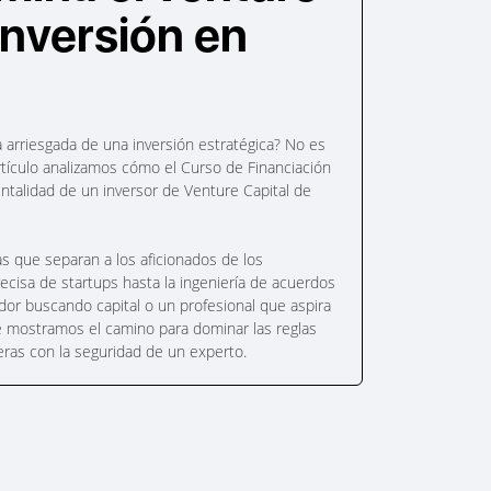
 inversión en
 arriesgada de una inversión estratégica? No es
artículo analizamos cómo el Curso de Financiación
ntalidad de un inversor de Venture Capital de
s que separan a los aficionados de los
recisa de startups hasta la ingeniería de acuerdos
dor buscando capital o un profesional que aspira
te mostramos el camino para dominar las reglas
eras con la seguridad de un experto.