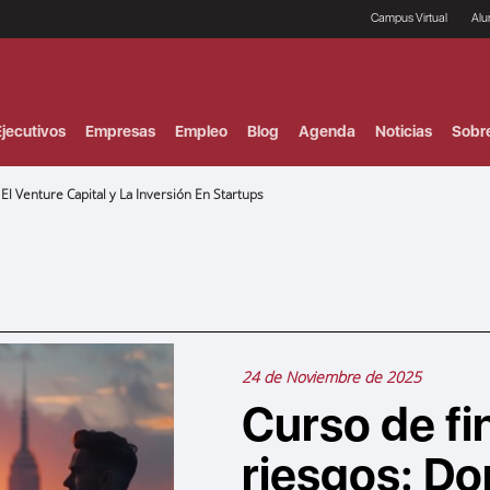
Campus Virtual
Al
¿
B
F
jecutivos
Empresas
Empleo
Blog
Agenda
Noticias
Sobr
P
E
P
l Venture Capital y La Inversión En Startups
F
B
F
I
P
e
C
V
24 de Noviembre de 2025
Curso de fi
riesgos: Do