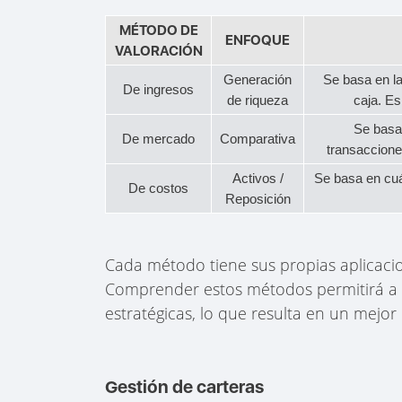
MÉTODO DE
ENFOQUE
VALORACIÓN
Generación
Se basa en la
De ingresos
de riqueza
caja. E
Se basa
De mercado
Comparativa
transaccione
Activos /
Se basa en cuá
De costos
Reposición
Cada método tiene sus propias aplicacion
Comprender estos métodos permitirá a l
estratégicas, lo que resulta en un mejor
Gestión de carteras