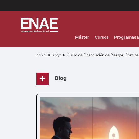
Menú
Superior
(Header)
Máster
Cursos
Programas E
Sobrescribir
ENAE
Blog
Curso de Financiación de Riesgos: Domina E
enlaces
de
ayuda
a
la
navegación
Blog