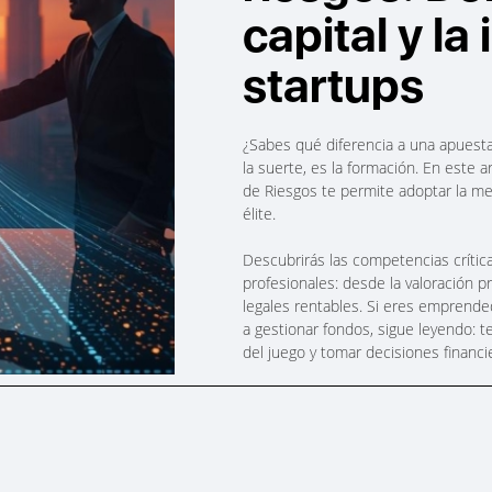
capital y la
startups
¿Sabes qué diferencia a una apuesta
la suerte, es la formación. En este 
de Riesgos te permite adoptar la me
élite.
Descubrirás las competencias crítica
profesionales: desde la valoración p
legales rentables. Si eres emprende
a gestionar fondos, sigue leyendo: 
del juego y tomar decisiones financi