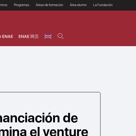
umnos
Programas
Áreas de formación
Área alumni
La Fundación
Por qué ENAE?
Todos los programas
Legal/Fiscal
Beneficios
olsa de empleo
Máster
Tecnología / Digital /
Asociarse
Semipresenciales y
Innovación / Data
oros
Preguntas Frecuentes
online
Science
e ENAE
ENAE 网页
rácticas en empresas
Programas Ejecutivos
Riesgos
NAE Alumni
Cursos de Postgrado y
Personas / RRHH /
Profesionales (Online)
HHDD
roceso de admisión
Agronegocios
inanciación, Becas y
onificación
Comercial / Marketing/
Ventas
inanciación estudios
magin LaCaixa
Dirección / Gestión /
Administración de
réstamo Imagina
empresas
studios Caja Rural
entral
Finanzas
entajas
Operaciones
nanciación de
mina el venture