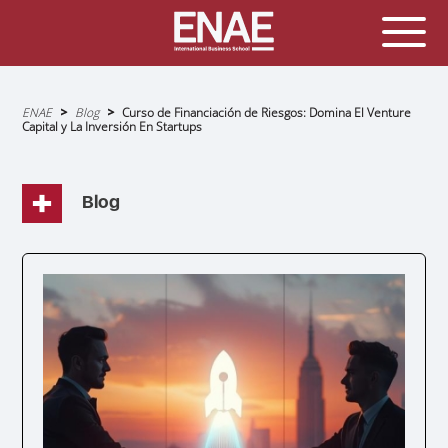
Sobrescribir
ENAE
Blog
Curso de Financiación de Riesgos: Domina El Venture
enlaces
Capital y La Inversión En Startups
de
ayuda
a
la
navegación
Blog