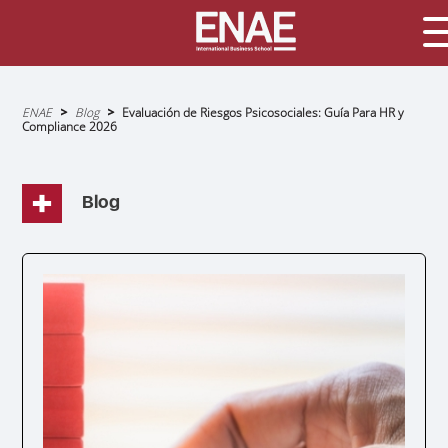
Sobrescribir
ENAE
Blog
Evaluación de Riesgos Psicosociales: Guía Para HR y
enlaces
Compliance 2026
de
ayuda
a
la
navegación
Blog