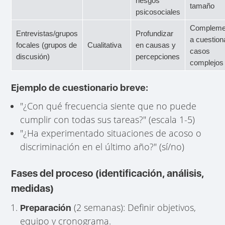
riesgos
tamaño
psicosociales
Compleme
Entrevistas/grupos
Profundizar
a cuestion
focales (grupos de
Cualitativa
en causas y
casos
discusión)
percepciones
complejos
Ejemplo de cuestionario breve:
"¿Con qué frecuencia siente que no puede
cumplir con todas sus tareas?" (escala 1-5)
"¿Ha experimentado situaciones de acoso o
discriminación en el último año?" (sí/no)
Fases del proceso (identificación, análisis,
medidas)
(2 semanas): Definir objetivos,
Preparación
equipo y cronograma.