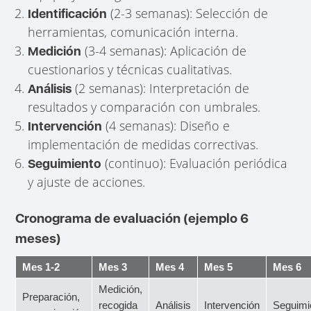
(2-3 semanas): Selección de
Identificación
herramientas, comunicación interna.
(3-4 semanas): Aplicación de
Medición
cuestionarios y técnicas cualitativas.
(2 semanas): Interpretación de
Análisis
resultados y comparación con umbrales.
(4 semanas): Diseño e
Intervención
implementación de medidas correctivas.
(continuo): Evaluación periódica
Seguimiento
y ajuste de acciones.
Cronograma de evaluación (ejemplo 6
meses)
Mes 1-2
Mes 3
Mes 4
Mes 5
Mes 6
Medición,
Preparación,
recogida
Análisis
Intervención
Seguimi