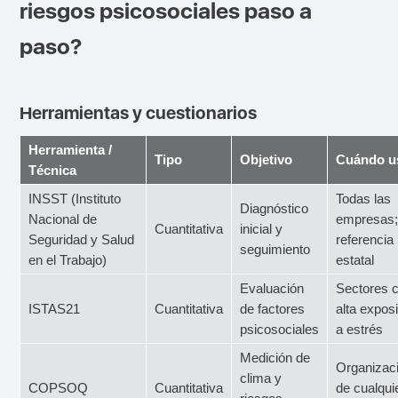
riesgos psicosociales paso a
paso?
Herramientas y cuestionarios
Herramienta /
Tipo
Objetivo
Cuándo u
Técnica
INSST (Instituto
Todas las
Diagnóstico
Nacional de
empresas
Cuantitativa
inicial y
Seguridad y Salud
referencia
seguimiento
en el Trabajo)
estatal
Evaluación
Sectores 
ISTAS21
Cuantitativa
de factores
alta expos
psicosociales
a estrés
Medición de
Organizac
clima y
COPSOQ
Cuantitativa
de cualqui