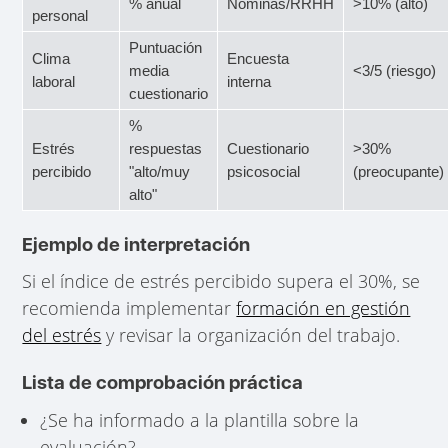
% anual
Nóminas/RRHH
>10% (alto)
personal
Puntuación
Clima
Encuesta
media
<3/5 (riesgo)
laboral
interna
cuestionario
%
Estrés
respuestas
Cuestionario
>30%
percibido
"alto/muy
psicosocial
(preocupante)
alto"
Ejemplo de interpretación
Si el índice de estrés percibido supera el 30%, se
recomienda implementar
formación en gestión
del estrés
y revisar la organización del trabajo.
Lista de comprobación práctica
¿Se ha informado a la plantilla sobre la
evaluación?