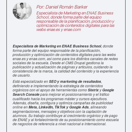
Por:
Daniel Román Barker
Especialista de Marketing en
ENAE Business
School
, donde forma parte del equipo
responsable de la planificación, producción y
optimización de contenidos digitales para las
webs enae.es y enae.com
, donde
Especialista de Marketing en ENAE Business School
forma parte del equipo responsable de la planificación,
producción y optimización de contenidos digitales para las webs
enae.es y enae.com, así como para los distintos canales de redes
sociales de la escuela. Desde el CMS Drupal gestiona la
publicación y actualización de páginas y artículos, cuidando la
consistencia de la marca, la calidad del contenido y la experiencia
de usuario.
Está especializado en
,
SEO y marketing de resultados
definiendo e implementando la estrategia de contenidos
orgánicos con el apoyo de herramientas como
y
Sistrix
Google
para mejorar el posicionamiento y el tráfico
Search Console
cualificado hacia los programas máster y cursos ejecutivos.
Además, diseña, configura y optimiza campañas de publicidad
online en
, alineando
Meta, LinkedIn, TikTok y Google Ads
segmentaciones, mensajes y objetivos con la captación de
alumnos. Su trabajo contribuye al crecimiento orgánico y de pago
de ENAE y al fortalecimiento de su posicionamiento como escuela
de negocios de referencia a nivel nacional e internacional.