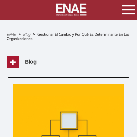
Sobrescribir
ENAE
Blog
Gestionar El Cambio y Por Qué Es Determinante En Las
enlaces
Organizaciones
de
ayuda
a
la
navegación
Blog