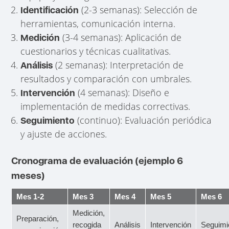
(2-3 semanas): Selección de
Identificación
herramientas, comunicación interna.
(3-4 semanas): Aplicación de
Medición
cuestionarios y técnicas cualitativas.
(2 semanas): Interpretación de
Análisis
resultados y comparación con umbrales.
(4 semanas): Diseño e
Intervención
implementación de medidas correctivas.
(continuo): Evaluación periódica
Seguimiento
y ajuste de acciones.
Cronograma de evaluación (ejemplo 6
meses)
Mes 1-2
Mes 3
Mes 4
Mes 5
Mes 6
Medición,
Preparación,
recogida
Análisis
Intervención
Seguimi