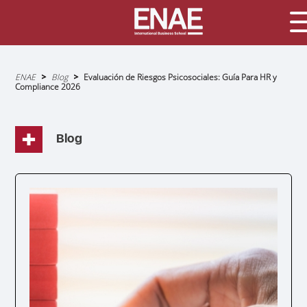
Sobrescribir
ENAE
Blog
Evaluación de Riesgos Psicosociales: Guía Para HR y
enlaces
Compliance 2026
de
ayuda
a
la
navegación
Blog