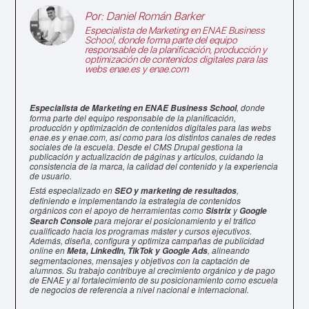
Por:
Daniel Román Barker
Especialista de Marketing en
ENAE Business
School
, donde forma parte del equipo
responsable de la planificación, producción y
optimización de contenidos digitales para las
webs enae.es y enae.com
, donde
Especialista de Marketing en ENAE Business School
forma parte del equipo responsable de la planificación,
producción y optimización de contenidos digitales para las webs
enae.es y enae.com, así como para los distintos canales de redes
sociales de la escuela. Desde el CMS Drupal gestiona la
publicación y actualización de páginas y artículos, cuidando la
consistencia de la marca, la calidad del contenido y la experiencia
de usuario.
Está especializado en
,
SEO y marketing de resultados
definiendo e implementando la estrategia de contenidos
orgánicos con el apoyo de herramientas como
y
Sistrix
Google
para mejorar el posicionamiento y el tráfico
Search Console
cualificado hacia los programas máster y cursos ejecutivos.
Además, diseña, configura y optimiza campañas de publicidad
online en
, alineando
Meta, LinkedIn, TikTok y Google Ads
segmentaciones, mensajes y objetivos con la captación de
alumnos. Su trabajo contribuye al crecimiento orgánico y de pago
de ENAE y al fortalecimiento de su posicionamiento como escuela
de negocios de referencia a nivel nacional e internacional.