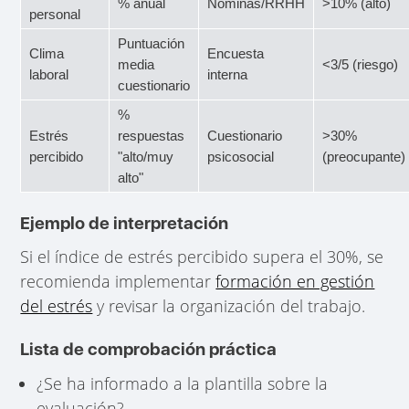
% anual
Nóminas/RRHH
>10% (alto)
personal
Puntuación
Clima
Encuesta
media
<3/5 (riesgo)
laboral
interna
cuestionario
%
Estrés
respuestas
Cuestionario
>30%
percibido
"alto/muy
psicosocial
(preocupante)
alto"
Ejemplo de interpretación
Si el índice de estrés percibido supera el 30%, se
recomienda implementar
formación en gestión
del estrés
y revisar la organización del trabajo.
Lista de comprobación práctica
¿Se ha informado a la plantilla sobre la
evaluación?