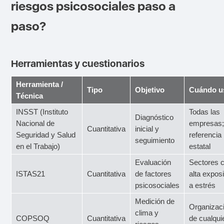
riesgos psicosociales paso a
paso?
Herramientas y cuestionarios
Herramienta /
Tipo
Objetivo
Cuándo u
Técnica
INSST (Instituto
Todas las
Diagnóstico
Nacional de
empresas
Cuantitativa
inicial y
Seguridad y Salud
referencia
seguimiento
en el Trabajo)
estatal
Evaluación
Sectores 
ISTAS21
Cuantitativa
de factores
alta expos
psicosociales
a estrés
Medición de
Organizac
clima y
COPSOQ
Cuantitativa
de cualqui