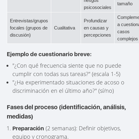
riesgos
tamaño
psicosociales
Compleme
Entrevistas/grupos
Profundizar
a cuestion
focales (grupos de
Cualitativa
en causas y
casos
discusión)
percepciones
complejos
Ejemplo de cuestionario breve:
"¿Con qué frecuencia siente que no puede
cumplir con todas sus tareas?" (escala 1-5)
"¿Ha experimentado situaciones de acoso o
discriminación en el último año?" (sí/no)
Fases del proceso (identificación, análisis,
medidas)
(2 semanas): Definir objetivos,
Preparación
equipo y cronograma.