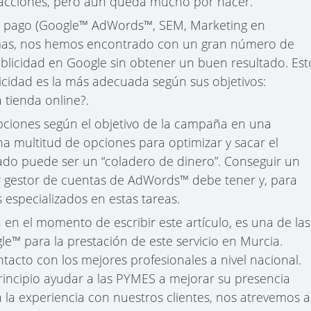
a acciones, pero aún queda mucho por hacer.
e pago (Google™ AdWords™, SEM, Marketing en
mas, nos hemos encontrado con un gran número de
blicidad en Google sin obtener un buen resultado. Est
cidad es la más adecuada según sus objetivos:
 tienda online?.
ciones según el objetivo de la campaña en una
na multitud de opciones para optimizar y sacar el
izado puede ser un “coladero de dinero”. Conseguir un
r gestor de cuentas de AdWords™ debe tener y, para
especializados en estas tareas.
n el momento de escribir este artículo, es una de las
le™ para la prestación de este servicio en Murcia.
acto con los mejores profesionales a nivel nacional.
rincipio ayudar a las PYMES a mejorar su presencia
 a la experiencia con nuestros clientes, nos atrevemos a