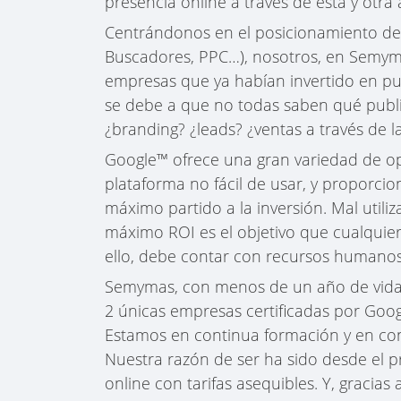
presencia online a través de ésta y otr
Centrándonos en el posicionamiento d
Buscadores, PPC…), nosotros, en Semy
empresas que ya habían invertido en pu
se debe a que no todas saben qué publi
¿branding? ¿leads? ¿ventas a través de la
Google™ ofrece una gran variedad de op
plataforma no fácil de usar, y proporcio
máximo partido a la inversión. Mal util
máximo ROI es el objetivo que cualquie
ello, debe contar con recursos humanos 
Semymas, con menos de un año de vida e
2 únicas empresas certificadas por Goog
Estamos en continua formación y en cont
Nuestra razón de ser ha sido desde el p
online con tarifas asequibles. Y, gracias