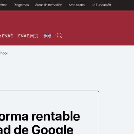
umnos
Programas
Áreas de formación
Área alumni
La Fundación
Por qué ENAE?
Todos los programas
Legal/Fiscal
Beneficios
olsa de empleo
Máster
Tecnología / Digital /
Asociarse
Semipresenciales y
Innovación / Data
oros
Preguntas Frecuentes
online
Science
e ENAE
ENAE 网页
rácticas en empresas
Programas Ejecutivos
Riesgos
NAE Alumni
Cursos de Postgrado y
Personas / RRHH /
Profesionales (Online)
HHDD
roceso de admisión
chool
Agronegocios
inanciación, Becas y
onificación
Comercial / Marketing/
Ventas
inanciación estudios
magin LaCaixa
Dirección / Gestión /
Administración de
réstamo Imagina
empresas
studios Caja Rural
entral
Finanzas
entajas
Operaciones
 forma rentable
ad de Google