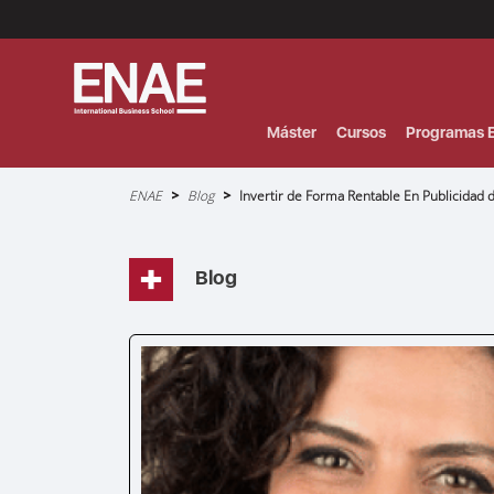
Menú
Superior
(Header)
Máster
Cursos
Programas E
Sobrescribir
ENAE
Blog
Invertir de Forma Rentable En Publicidad
enlaces
de
ayuda
a
la
navegación
Blog