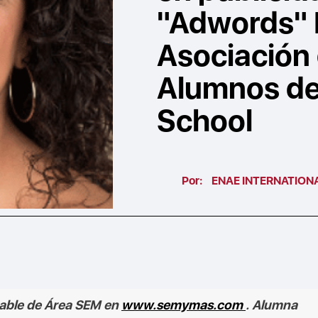
"Adwords" 
Asociación
Alumnos de
School
Por:
ENAE INTERNATION
able de Área SEM en
www.semymas.com
. Alumna