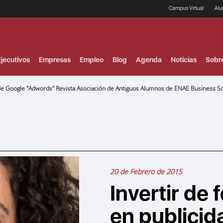
Campus Virtual
Al
¿
B
F
jecutivos
Empresas
Empleo
Blog
Agenda
Noticias
Sobr
P
E
P
 de Google "Adwords" Revista Asociación de Antiguos Alumnos de ENAE Business S
F
B
F
I
P
e
C
V
20 de Febrero de 2015
Invertir de
en publicid