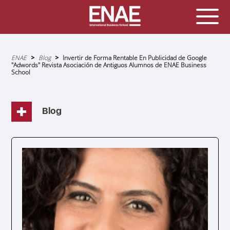
Sobrescribir
ENAE
Blog
Invertir de Forma Rentable En Publicidad de Google
enlaces
"Adwords" Revista Asociación de Antiguos Alumnos de ENAE Business
de
School
ayuda
a
la
navegación
Blog