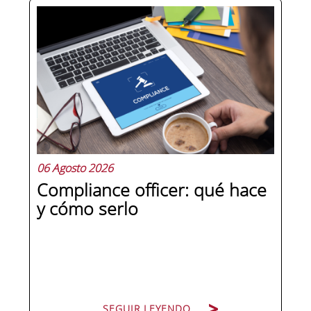
Hay personas que ocupan puestos de
dirección y hay personas que lideran.
La diferencia no está en el cargo ni en
la antigüedad, sino en un conjunto de
competencias que se pueden
aprender, practicar y medir. Si te
preguntas qué separa a un directivo...
06 Agosto 2026
Compliance officer: qué hace
y cómo serlo
SEGUIR LEYENDO
SEGUIR LEYENDO