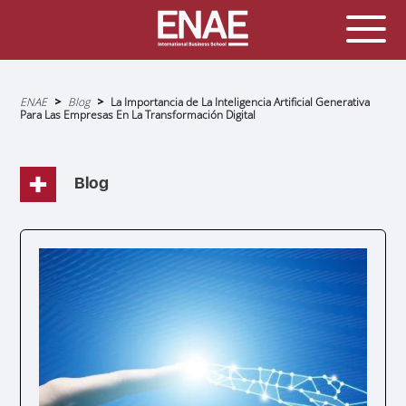
Sobrescribir
ENAE
Blog
La Importancia de La Inteligencia Artificial Generativa
enlaces
Para Las Empresas En La Transformación Digital
de
ayuda
a
la
navegación
Blog