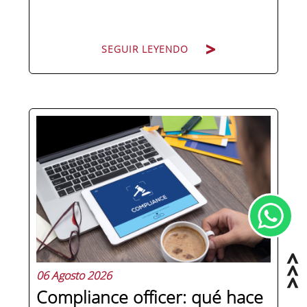
SEGUIR LEYENDO
Hay personas que ocupan puestos de
dirección y hay personas que lideran.
La diferencia no está en el cargo ni en
la antigüedad, sino en un conjunto de
competencias que se pueden
aprender, practicar y medir. Si te
preguntas qué separa a un directivo...
06 Agosto 2026
Compliance officer: qué hace