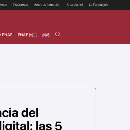
umnos
Programas
Áreas de formación
Área alumni
La Fundación
Por qué ENAE?
Todos los programas
Legal/Fiscal
Beneficios
olsa de empleo
Máster
Tecnología / Digital /
Asociarse
Semipresenciales y
Innovación / Data
oros
Preguntas Frecuentes
online
Science
e ENAE
ENAE 网页
rácticas en empresas
Programas Ejecutivos
Riesgos
NAE Alumni
Cursos de Postgrado y
Personas / RRHH /
Profesionales (Online)
HHDD
roceso de admisión
Agronegocios
inanciación, Becas y
onificación
Comercial / Marketing/
Ventas
inanciación estudios
magin LaCaixa
Dirección / Gestión /
Administración de
réstamo Imagina
empresas
studios Caja Rural
entral
Finanzas
entajas
Operaciones
cia del
gital: las 5