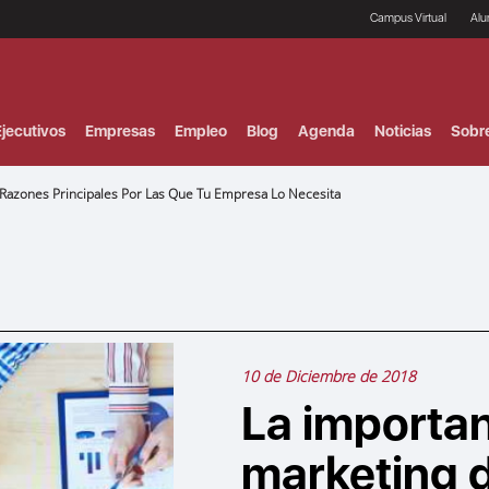
Campus Virtual
Al
¿
B
F
jecutivos
Empresas
Empleo
Blog
Agenda
Noticias
Sobr
P
E
P
 5 Razones Principales Por Las Que Tu Empresa Lo Necesita
F
B
F
I
P
e
C
V
10 de Diciembre de 2018
La importan
marketing di