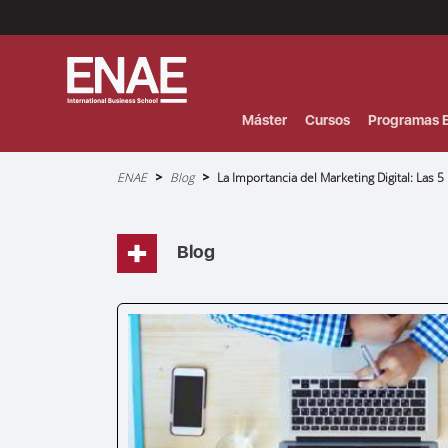
Menú
Superior
(Header)
Máster
Cursos
Programas E
Sobrescribir
ENAE
Blog
La Importancia del Marketing Digital: Las
enlaces
de
ayuda
a
la
navegación
Blog