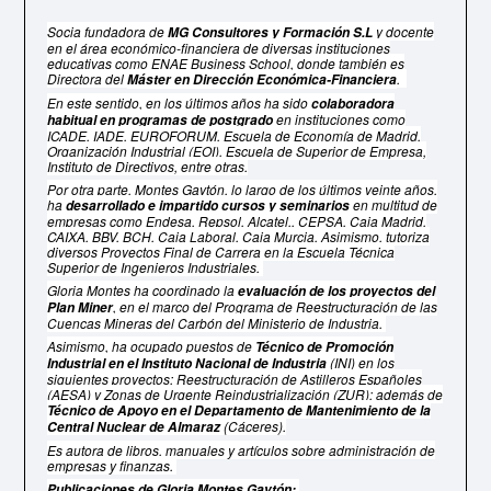
Socia fundadora de
y docente
MG Consultores y Formación S.L
en el área económico-financiera de diversas instituciones
educativas como ENAE Business School, donde también es
Directora del
.
Máster en Dirección Económica-Financiera
En este sentido, en los últimos años ha sido
colaboradora
en instituciones como
habitual en programas de postgrado
ICADE, IADE, EUROFORUM, Escuela de Economía de Madrid,
Organización Industrial (EOI), Escuela de Superior de Empresa,
Instituto de Directivos, entre otras.
Por otra parte, Montes Gaytón, lo largo de los últimos veinte años,
ha
en multitud de
desarrollado e impartido cursos y seminarios
empresas como Endesa, Repsol, Alcatel,, CEPSA, Caja Madrid,
CAIXA, BBV, BCH, Caja Laboral, Caja Murcia. Asimismo, tutoriza
diversos Proyectos Final de Carrera en la Escuela Técnica
Superior de Ingenieros Industriales.
Gloria Montes ha coordinado la
evaluación de los proyectos del
, en el marco del Programa de Reestructuración de las
Plan Miner
Cuencas Mineras del Carbón del Ministerio de Industria.
Asimismo, ha ocupado puestos de
Técnico de Promoción
(INI) en los
Industrial en el Instituto Nacional de Industria
siguientes proyectos: Reestructuración de Astilleros Españoles
(AESA) y Zonas de Urgente Reindustrialización (ZUR); además de
Técnico de Apoyo en el Departamento de Mantenimiento de la
(Cáceres).
Central Nuclear de Almaraz
Es autora de libros, manuales y artículos sobre administración de
empresas y finanzas.
Publicaciones de Gloria Montes Gaytón: