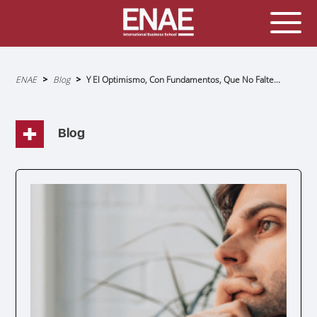
Sobrescribir
ENAE
Blog
Y El Optimismo, Con Fundamentos, Que No Falte...
enlaces
de
ayuda
a
la
navegación
Blog