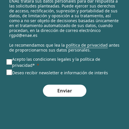
ENAE tratará sus datos personales para dar respuesta a
e
las solicitudes planteadas. Puede ejercer sus derechos
c
de acceso, rectificación, supresión y portabilidad de sus
t
datos, de limitación y oposición a su tratamiento, así
e
como a no ser objeto de decisiones basadas únicamente
en el tratamiento automatizado de sus datos, cuando
d
procedan, en la dirección de correo electrónico
rgpd@enae.es
Le recomendamos que lea la
política de privacidad
antes
de proporcionarnos sus datos personales.
Acepto las condiciones legales y la política de
privacidad*
Deseo recibir newsletter e información de interés
Enviar