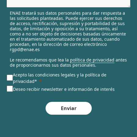
e
l
ENAE tratará sus datos personales para dar respuesta a
e
las solicitudes planteadas. Puede ejercer sus derechos
c
de acceso, rectificación, supresión y portabilidad de sus
t
datos, de limitación y oposición a su tratamiento, así
e
como a no ser objeto de decisiones basadas únicamente
en el tratamiento automatizado de sus datos, cuando
d
procedan, en la dirección de correo electrónico
rgpd@enae.es
Le recomendamos que lea la
política de privacidad
antes
de proporcionarnos sus datos personales.
Acepto las condiciones legales y la política de
privacidad*
Deseo recibir newsletter e información de interés
Enviar