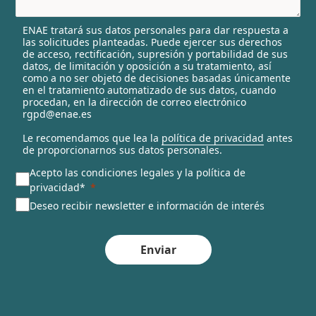
e
l
ENAE tratará sus datos personales para dar respuesta a
e
las solicitudes planteadas. Puede ejercer sus derechos
c
de acceso, rectificación, supresión y portabilidad de sus
t
datos, de limitación y oposición a su tratamiento, así
e
como a no ser objeto de decisiones basadas únicamente
en el tratamiento automatizado de sus datos, cuando
d
procedan, en la dirección de correo electrónico
rgpd@enae.es
Le recomendamos que lea la
política de privacidad
antes
de proporcionarnos sus datos personales.
Acepto las condiciones legales y la política de
privacidad*
Deseo recibir newsletter e información de interés
Enviar