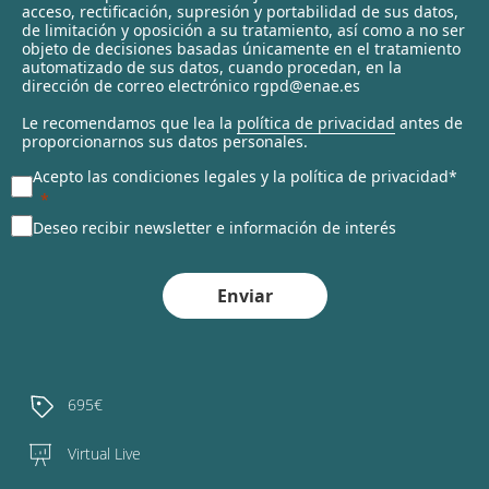
c
acceso, rectificación, supresión y portabilidad de sus datos,
t
de limitación y oposición a su tratamiento, así como a no ser
objeto de decisiones basadas únicamente en el tratamiento
e
automatizado de sus datos, cuando procedan, en la
d
dirección de correo electrónico rgpd@enae.es
Le recomendamos que lea la
política de privacidad
antes de
proporcionarnos sus datos personales.
Acepto las condiciones legales y la política de privacidad*
Deseo recibir newsletter e información de interés
Enviar
695€
Virtual Live