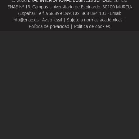
© 2026
ENAE INTERNATIONAL BUSINESS SCHOOL.
Edificio
ENAE Nº 13. Campus Universitario de Espinardo. 30100 MURCIA
(España). Telf. 968 899 899, Fax: 868 884 133 · Email:
info@enae.es
·
Aviso legal
|
Sujeto a normas académicas
|
Política de privacidad
|
Política de cookies