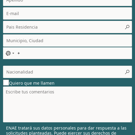
N
o
c
o
u
Quiero que me llamen
n
t
r
y
s
e
l
ENAE tratará sus datos personales para dar respuesta a las
e
solicitudes planteadas. Puede ejercer sus derechos de