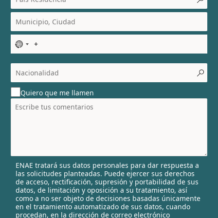
N
o
c
o
u
Quiero que me llamen
n
t
r
y
s
e
l
ENAE tratará sus datos personales para dar respuesta a
e
las solicitudes planteadas. Puede ejercer sus derechos
c
de acceso, rectificación, supresión y portabilidad de sus
t
datos, de limitación y oposición a su tratamiento, así
e
como a no ser objeto de decisiones basadas únicamente
en el tratamiento automatizado de sus datos, cuando
d
procedan, en la dirección de correo electrónico