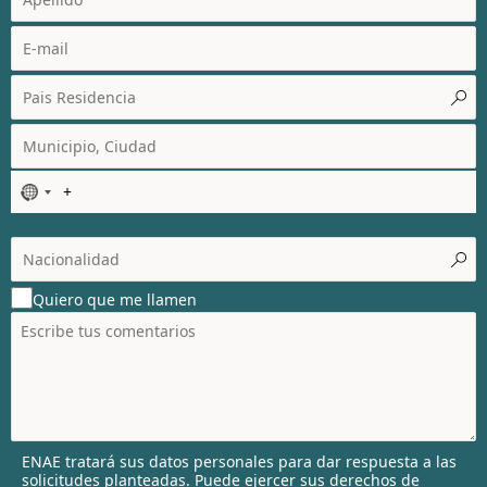
N
o
c
o
u
Quiero que me llamen
n
t
r
y
s
e
l
ENAE tratará sus datos personales para dar respuesta a las
e
solicitudes planteadas. Puede ejercer sus derechos de