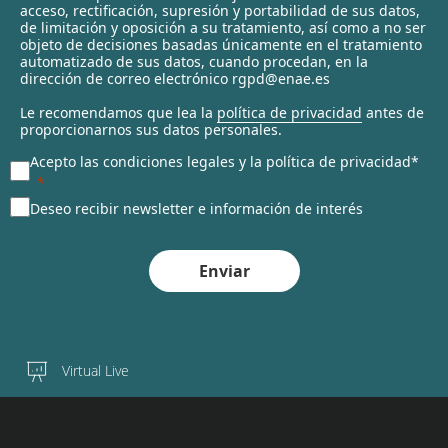
c
acceso, rectificación, supresión y portabilidad de sus datos,
t
de limitación y oposición a su tratamiento, así como a no ser
objeto de decisiones basadas únicamente en el tratamiento
e
automatizado de sus datos, cuando procedan, en la
d
dirección de correo electrónico rgpd@enae.es
Le recomendamos que lea la
política de privacidad
antes de
proporcionarnos sus datos personales.
Acepto las condiciones legales y la política de privacidad*
Deseo recibir newsletter e información de interés
Enviar
Virtual Live