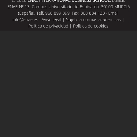
© 2026
ENAE INTERNATIONAL BUSINESS SCHOOL.
Edificio
ENAE Nº 13. Campus Universitario de Espinardo. 30100 MURCIA
(España). Telf. 968 899 899, Fax: 868 884 133 · Email:
info@enae.es
·
Aviso legal
|
Sujeto a normas académicas
|
Política de privacidad
|
Política de cookies