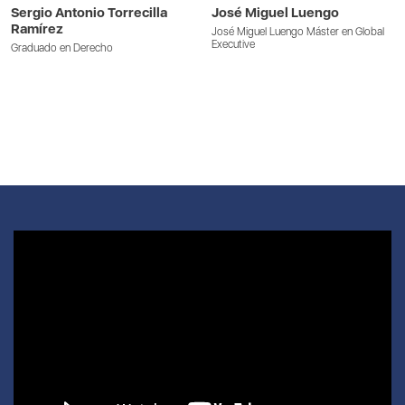
Sergio Antonio Torrecilla
José Miguel Luengo
Ramírez
José Miguel Luengo Máster en Global
Executive
Graduado en Derecho