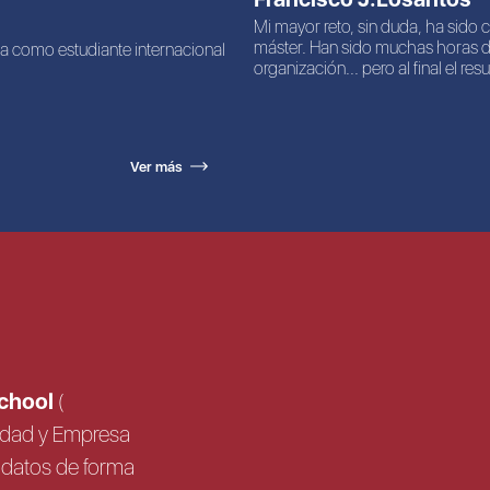
Mi mayor reto, sin duda, ha sido com
máster. Han sido muchas horas d
a como estudiante internacional
organización... pero al final el res
Ver más
School
(
sidad y Empresa
us datos de forma