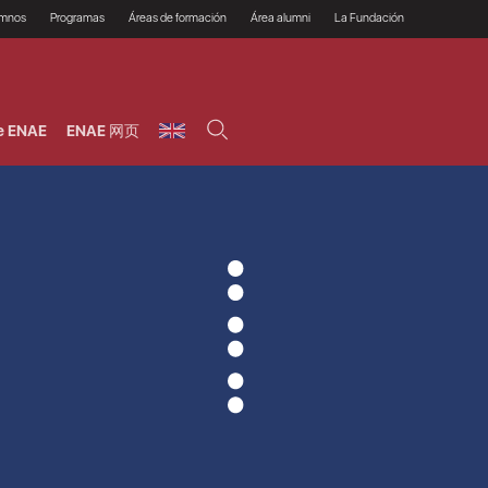
umnos
Programas
Áreas de formación
Área alumni
La Fundación
Por qué ENAE?
Todos los programas
Legal/Fiscal
Beneficios
olsa de empleo
Máster
Tecnología / Digital /
Asociarse
Semipresenciales y
Innovación / Data
oros
Preguntas Frecuentes
online
Science
e ENAE
ENAE 网页
rácticas en empresas
Programas Ejecutivos
Riesgos
NAE Alumni
Cursos de Postgrado y
Personas / RRHH /
Profesionales (Online)
HHDD
roceso de admisión
Agronegocios
inanciación, Becas y
onificación
Comercial / Marketing/
Ventas
inanciación estudios
magin LaCaixa
Dirección / Gestión /
Administración de
réstamo Imagina
empresas
studios Caja Rural
entral
Finanzas
entajas
Operaciones