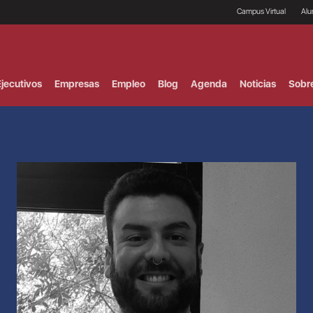
Campus Virtual
Al
¿
B
F
jecutivos
Empresas
Empleo
Blog
Agenda
Noticias
Sobr
P
E
P
F
B
F
I
P
e
C
V