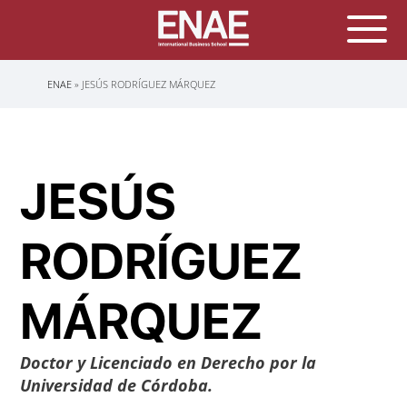
Sobrescribir
ENAE
JESÚS RODRÍGUEZ MÁRQUEZ
enlaces
de
ayuda
a
la
navegación
JESÚS
RODRÍGUEZ
MÁRQUEZ
Doctor y Licenciado en Derecho por la
Universidad de Córdoba.