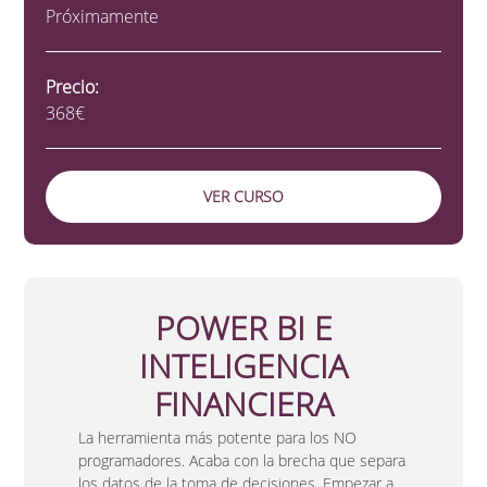
Próximamente
Precio:
368€
VER CURSO
POWER BI E
INTELIGENCIA
FINANCIERA
La herramienta más potente para los NO
programadores. Acaba con la brecha que separa
los datos de la toma de decisiones. Empezar a