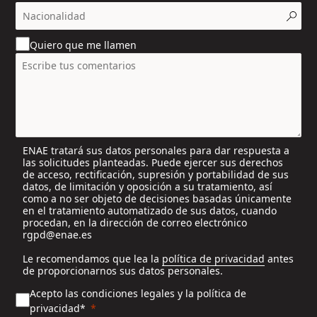
c
o
u
Quiero que me llamen
n
t
r
y
s
e
l
ENAE tratará sus datos personales para dar respuesta a
e
las solicitudes planteadas. Puede ejercer sus derechos
c
de acceso, rectificación, supresión y portabilidad de sus
t
datos, de limitación y oposición a su tratamiento, así
e
como a no ser objeto de decisiones basadas únicamente
en el tratamiento automatizado de sus datos, cuando
d
procedan, en la dirección de correo electrónico
rgpd@enae.es
Le recomendamos que lea la
política de privacidad
antes
de proporcionarnos sus datos personales.
Acepto las condiciones legales y la política de
privacidad*