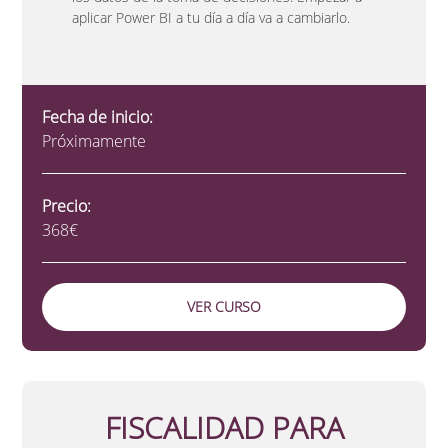
aplicar Power BI a tu día a día va a cambiarlo.
Fecha de inicio:
Próximamente
Precio:
368€
VER CURSO
FISCALIDAD PARA