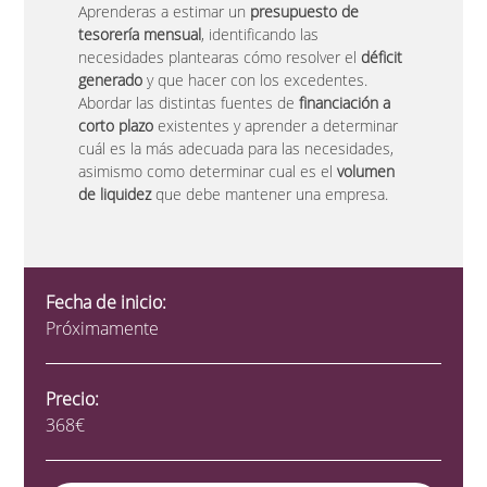
Aprenderas a estimar un
presupuesto de
tesorería mensual
, identificando las
necesidades plantearas cómo resolver el
déficit
generado
y que hacer con los excedentes.
Abordar las distintas fuentes de
financiación a
corto plazo
existentes y aprender a determinar
cuál es la más adecuada para las necesidades,
asimismo como determinar cual es el
volumen
de liquidez
que debe mantener una empresa.
Fecha de inicio:
Próximamente
Precio:
368€