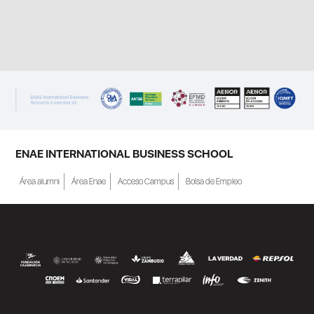
ENAE INTERNATIONAL BUSINESS SCHOOL
Área alumni
Área Enae
Acceso Campus
Bolsa de Empleo