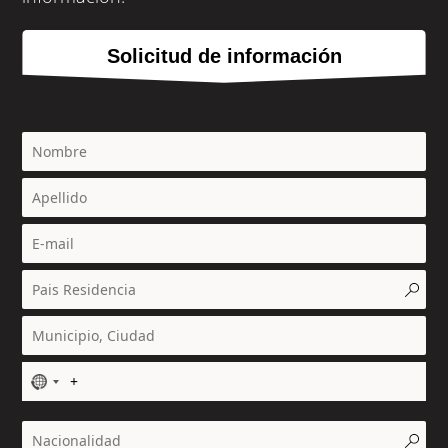
Solicitud de información
N
o
c
o