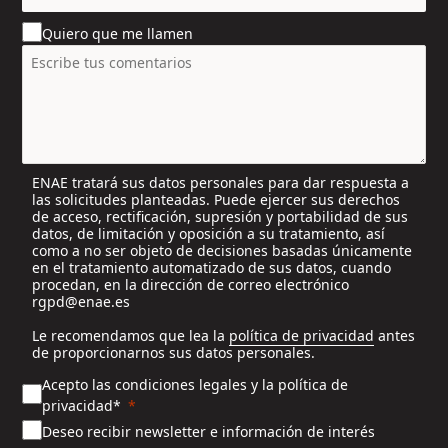
u
Quiero que me llamen
n
t
r
y
s
e
l
ENAE tratará sus datos personales para dar respuesta a
e
las solicitudes planteadas. Puede ejercer sus derechos
c
de acceso, rectificación, supresión y portabilidad de sus
t
datos, de limitación y oposición a su tratamiento, así
e
como a no ser objeto de decisiones basadas únicamente
en el tratamiento automatizado de sus datos, cuando
d
procedan, en la dirección de correo electrónico
rgpd@enae.es
Le recomendamos que lea la
política de privacidad
antes
de proporcionarnos sus datos personales.
Acepto las condiciones legales y la política de
privacidad*
Deseo recibir newsletter e información de interés