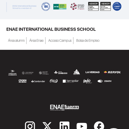
ENAE INTERNATIONAL BUSINESS SCHOOL
Área alumni
Área Enae
Acceso Campus
Bolsa de Empleo