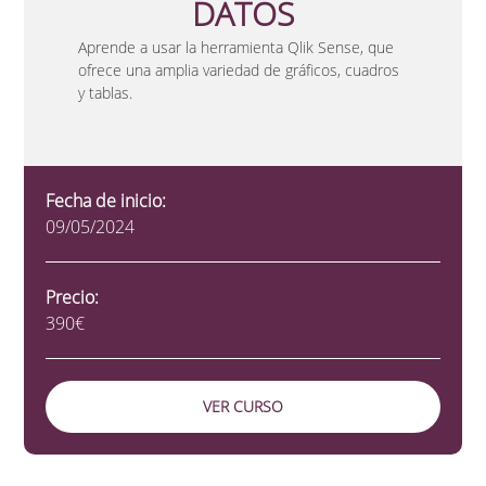
DATOS
Aprende a usar la herramienta Qlik Sense, que
ofrece una amplia variedad de gráficos, cuadros
y tablas.
Fecha de inicio:
09/05/2024
Precio:
390€
VER CURSO