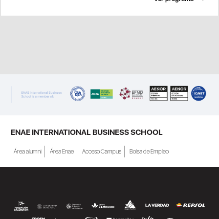
ENAE INTERNATIONAL BUSINESS SCHOOL
Área alumni
Área Enae
Acceso Campus
Bolsa de Empleo