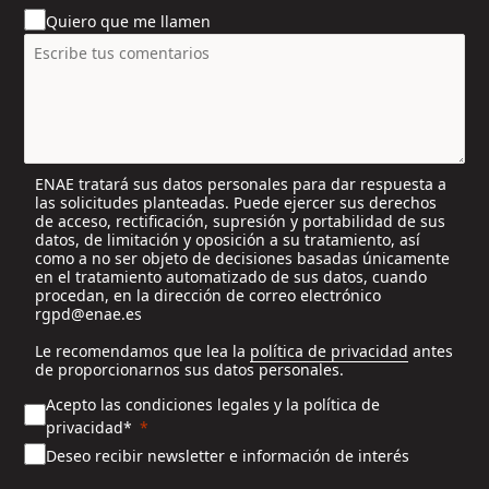
u
Quiero que me llamen
n
t
r
y
s
e
l
ENAE tratará sus datos personales para dar respuesta a
e
las solicitudes planteadas. Puede ejercer sus derechos
c
de acceso, rectificación, supresión y portabilidad de sus
t
datos, de limitación y oposición a su tratamiento, así
e
como a no ser objeto de decisiones basadas únicamente
en el tratamiento automatizado de sus datos, cuando
d
procedan, en la dirección de correo electrónico
rgpd@enae.es
Le recomendamos que lea la
política de privacidad
antes
de proporcionarnos sus datos personales.
Acepto las condiciones legales y la política de
privacidad*
Deseo recibir newsletter e información de interés