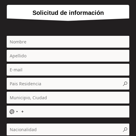
Solicitud de información
N
o
c
o