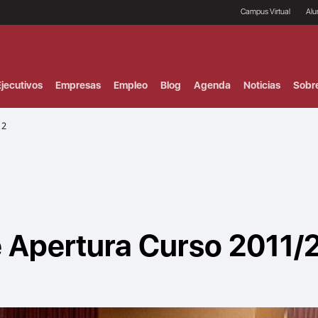
Campus Virtual
Al
¿
B
F
jecutivos
Empresas
Empleo
Blog
Agenda
Noticias
Sobr
P
E
P
12
F
B
F
I
P
e
C
V
 Apertura Curso 2011/