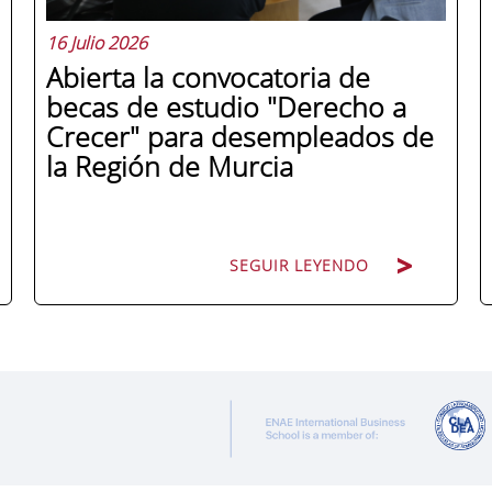
16 Julio 2026
Abierta la convocatoria de
becas de estudio "Derecho a
Crecer" para desempleados de
la Región de Murcia
SEGUIR LEYENDO
ENAE Business School y el SEF han
renovado su acuerdo de colaboración
para la convocatoria 2026 de las Becas
"Derecho a Crecer". El programa está
dirigido a personas inscritas como