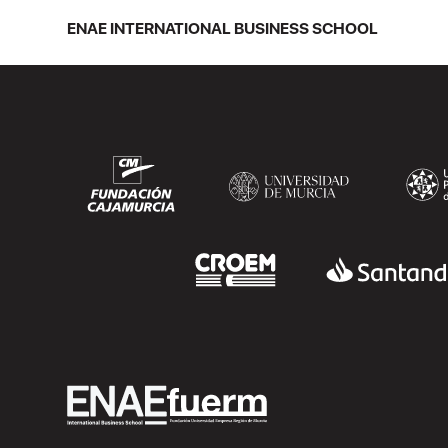
asistentes. Ricardo Navarro,
ENAE INTERNATIONAL BUSINESS SCHOOL
vicepresidente senior de Generac Power
Systems en Estados Unidos y antiguo
alumno...
SEGUIR LEYENDO