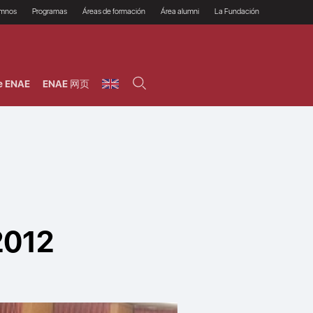
umnos
Programas
Áreas de formación
Área alumni
La Fundación
Por qué ENAE?
Todos los programas
Legal/Fiscal
Beneficios
olsa de empleo
Máster
Tecnología / Digital /
Asociarse
Semipresenciales y
Innovación / Data
oros
Preguntas Frecuentes
online
Science
e ENAE
ENAE 网页
rácticas en empresas
Programas Ejecutivos
Riesgos
NAE Alumni
Cursos de Postgrado y
Personas / RRHH /
Profesionales (Online)
HHDD
roceso de admisión
Agronegocios
inanciación, Becas y
onificación
Comercial / Marketing/
Ventas
inanciación estudios
magin LaCaixa
Dirección / Gestión /
Administración de
réstamo Imagina
empresas
studios Caja Rural
entral
Finanzas
entajas
Operaciones
2012