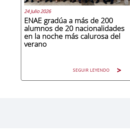
24 Julio 2026
ENAE gradúa a más de 200
alumnos de 20 nacionalidades
en la noche más calurosa del
verano
SEGUIR LEYENDO
La promoción 2025/2026 de ENAE
Business School se convirtió en una de
las más internacionales de la historia de
la escuela en una ceremonia celebrada
en Murcia con 44 grados y más de 600