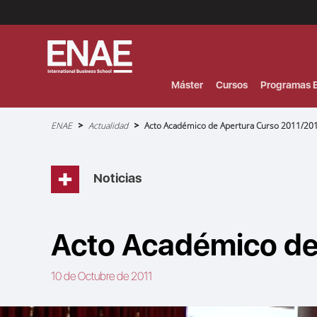
Menú
Superior
(Header)
Máster
Cursos
Programas E
Sobrescribir
ENAE
Actualidad
Acto Académico de Apertura Curso 2011/20
enlaces
de
ayuda
a
la
navegación
Noticias
Acto Académico de
10 de Octubre de 2011