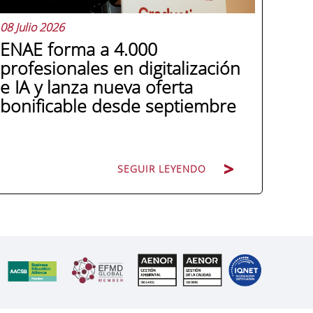
08 Julio 2026
ENAE forma a 4.000
profesionales en digitalización
e IA y lanza nueva oferta
bonificable desde septiembre
SEGUIR LEYENDO
Miguel López González de León, director
general de ENAE Business School, hace
balance de tres años de colaboración
con los programas Generación Digital de
EOI: 4.000 participantes formados