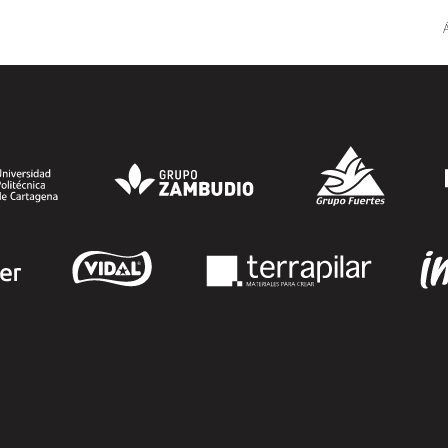
demandantes de empleo en la Región de
Á
Murcia y ofrece becas de estudio
parciales (50%), además de al menos una
beca...
SEGUIR LEYENDO