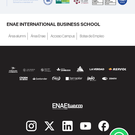
personas inscritas como demandantes de
empleo en la Región de Murcia y ofrece
becas de estudio parciales (50%), además
ENAE INTERNATIONAL BUSINESS SCHOOL
de al menos una beca...
Área alumni
Área Enae
Acceso Campus
Bolsa de Empleo
SEGUIR LEYENDO