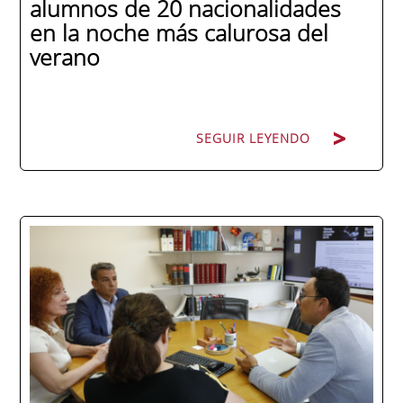
alumnos de 20 nacionalidades
en la noche más calurosa del
verano
SEGUIR LEYENDO
La promoción 2025/2026 de ENAE Business
School se convirtió en una de las más
internacionales de la historia de la escuela
en una ceremonia celebrada en Murcia
con 44 grados y más de 600 asistentes.
Ricardo Navarro, vicepresidente senior de
Generac Power Systems en Estados Unidos
y antiguo alumno...