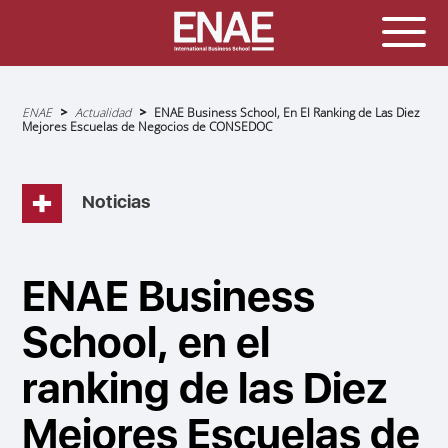
Sobrescribir
ENAE
Actualidad
ENAE Business School, En El Ranking de Las Diez
enlaces
Mejores Escuelas de Negocios de CONSEDOC
de
ayuda
a
la
navegación
Noticias
ENAE Business
School, en el
ranking de las Diez
Mejores Escuelas de