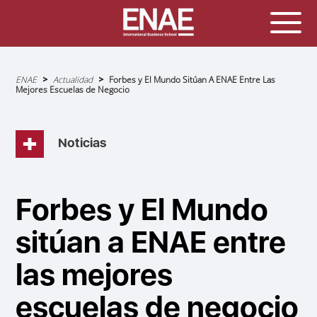
Sobrescribir
ENAE
Actualidad
Forbes y El Mundo Sitúan A ENAE Entre Las
enlaces
Mejores Escuelas de Negocio
de
ayuda
a
la
navegación
Noticias
Forbes y El Mundo
sitúan a ENAE entre
las mejores
escuelas de negocio