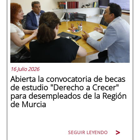
internacionales de la historia de la escuela
en una ceremonia celebrada en Murcia
con 44 grados y más de 600 asistentes.
Ricardo Navarro, vicepresidente senior de
Generac Power Systems en Estados Unidos
y antiguo alumno...
16 Julio 2026
Abierta la convocatoria de becas
de estudio "Derecho a Crecer"
para desempleados de la Región
de Murcia
SEGUIR LEYENDO
SEGUIR LEYENDO