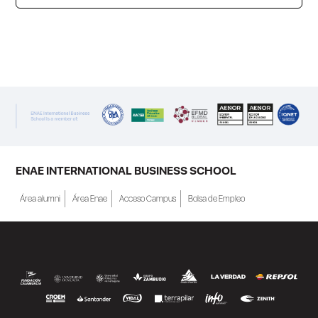
ENAE Business School y el SEF han
renovado su acuerdo de colaboración para
la convocatoria 2026 de las Becas "Derecho
a Crecer". El programa está dirigido a
personas inscritas como demandantes de
empleo en la Región de Murcia y ofrece
becas de estudio parciales (50%), además
ENAE INTERNATIONAL BUSINESS SCHOOL
de al menos una beca...
Área alumni
Área Enae
Acceso Campus
Bolsa de Empleo