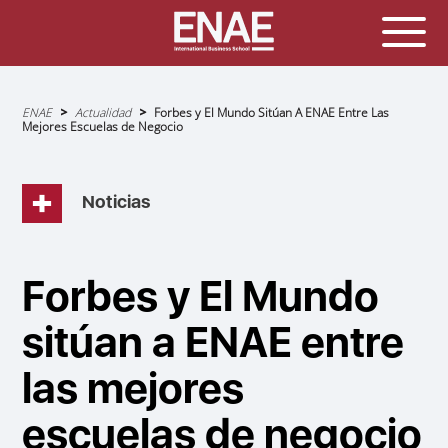
Sobrescribir
ENAE
Actualidad
Forbes y El Mundo Sitúan A ENAE Entre Las
enlaces
Mejores Escuelas de Negocio
de
ayuda
a
la
navegación
Noticias
Forbes y El Mundo
sitúan a ENAE entre
las mejores
escuelas de negocio