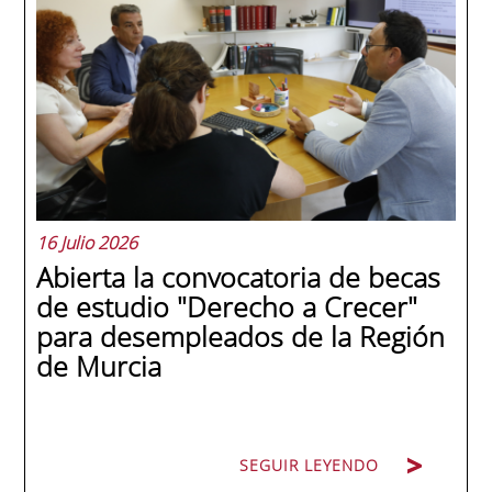
internacionales de la historia de la escuela
en una ceremonia celebrada en Murcia
con 44 grados y más de 600 asistentes.
Ricardo Navarro, vicepresidente senior de
Generac Power Systems en Estados Unidos
y antiguo alumno...
16 Julio 2026
Abierta la convocatoria de becas
de estudio "Derecho a Crecer"
para desempleados de la Región
de Murcia
SEGUIR LEYENDO
SEGUIR LEYENDO