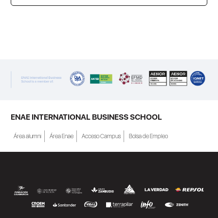
ENAE Business School y el SEF han
renovado su acuerdo de colaboración para
la convocatoria 2026 de las Becas "Derecho
a Crecer". El programa está dirigido a
personas inscritas como demandantes de
empleo en la Región de Murcia y ofrece
becas de estudio parciales (50%), además
ENAE INTERNATIONAL BUSINESS SCHOOL
de al menos una beca...
Área alumni
Área Enae
Acceso Campus
Bolsa de Empleo