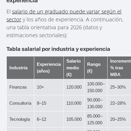
experiencia
El
salario de un graduado puede variar según el
sector
y los años de experiencia. A continuación,
una tabla orientativa para 2026 (datos y
estimaciones sectoriales):
Tabla salarial por industria y experiencia
Salario
Incremen
Experiencia
Rango
Industria
medio
% tras
(años)
(€)
(€)
MBA
100.000–
Finanzas
10+
120.000
25–30%
150.000
90.000–
Consultoría
8–15
110.000
22–28%
130.000
85.000–
Tecnología
6–12
105.000
20–25%
125.000