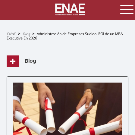
Sobrescribir
ENAE
Blog
Administración de Empresas Sueldo: ROI de un MBA
enlaces
Executive En 2026
de
ayuda
a
la
navegación
Blog