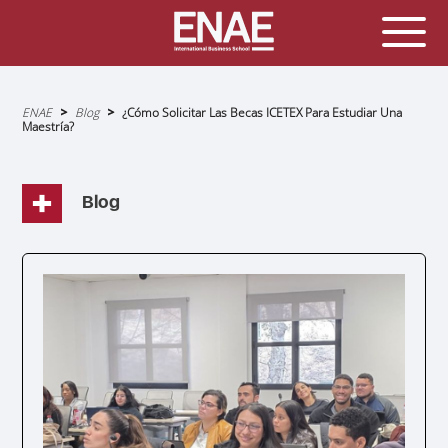
Sobrescribir
ENAE
Blog
¿Cómo Solicitar Las Becas ICETEX Para Estudiar Una
enlaces
Maestría?
de
ayuda
a
la
navegación
Blog