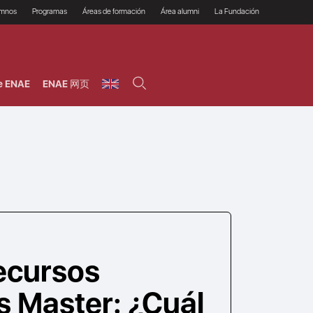
umnos
Programas
Áreas de formación
Área alumni
La Fundación
Por qué ENAE?
Todos los programas
Legal/Fiscal
Beneficios
olsa de empleo
Máster
Tecnología / Digital /
Asociarse
Semipresenciales y
Innovación / Data
oros
Preguntas Frecuentes
online
Science
e ENAE
ENAE 网页
rácticas en empresas
Programas Ejecutivos
Riesgos
NAE Alumni
Cursos de Postgrado y
Personas / RRHH /
Profesionales (Online)
HHDD
roceso de admisión
Agronegocios
inanciación, Becas y
onificación
Comercial / Marketing/
Ventas
inanciación estudios
magin LaCaixa
Dirección / Gestión /
Administración de
réstamo Imagina
empresas
studios Caja Rural
entral
Finanzas
entajas
Operaciones
ecursos
 Master: ¿Cuál