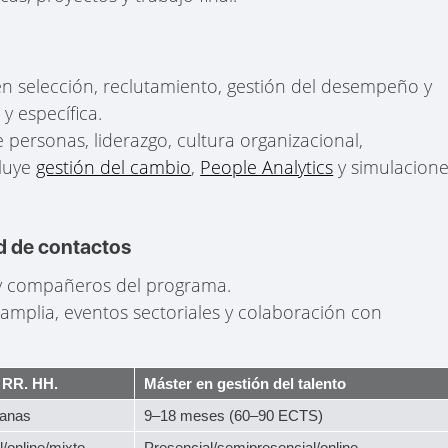
en selección, reclutamiento, gestión del desempeño y
y específica.
de personas, liderazgo, cultura organizacional,
cluye
gestión del cambio
,
People Analytics
y simulacion
d de contactos
 y compañeros del programa.
 amplia, eventos sectoriales y colaboración con
 RR. HH.
Máster en gestión del talento
anas
9–18 meses (60–90 ECTS)
/online/mixto
Presencial/semipresencial/online