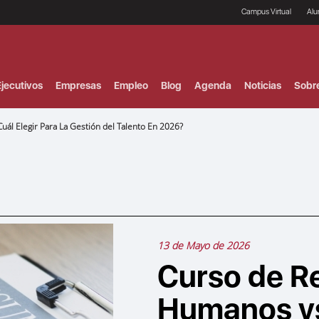
Campus Virtual
Al
¿
B
F
jecutivos
Empresas
Empleo
Blog
Agenda
Noticias
Sobr
P
E
P
ál Elegir Para La Gestión del Talento En 2026?
F
B
F
I
P
e
C
V
13 de Mayo de 2026
Curso de R
Humanos vs