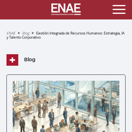
Sobrescribir
ENAE
Blog
Gestión Integrada de Recursos Humanos: Estrategia, IA
enlaces
y Talento Corporativo
de
ayuda
a
la
navegación
Blog