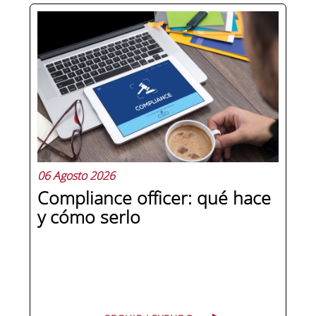
Hay personas que ocupan puestos de
dirección y hay personas que lideran.
La diferencia no está en el cargo ni en
la antigüedad, sino en un conjunto de
competencias que se pueden
aprender, practicar y medir. Si te
preguntas qué separa a un directivo...
06 Agosto 2026
Compliance officer: qué hace
y cómo serlo
SEGUIR LEYENDO