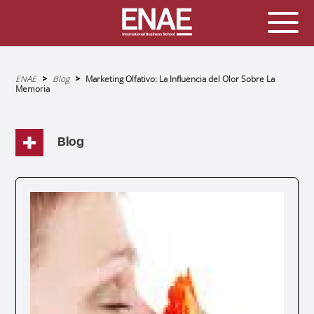
Sobrescribir
ENAE
Blog
Marketing Olfativo: La Influencia del Olor Sobre La
enlaces
Memoria
de
ayuda
a
la
navegación
Blog