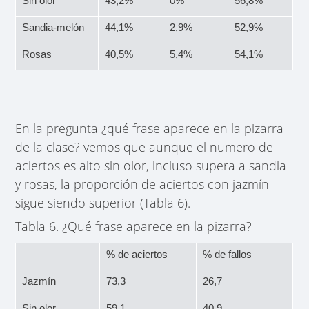
Sin olor
43,2%
0%
56,8%
Sandia-melón
44,1%
2,9%
52,9%
Rosas
40,5%
5,4%
54,1%
En la pregunta ¿qué frase aparece en la pizarra
de la clase? vemos que aunque el numero de
aciertos es alto sin olor, incluso supera a sandia
y rosas, la proporción de aciertos con jazmín
sigue siendo superior (Tabla 6).
Tabla 6. ¿Qué frase aparece en la pizarra?
% de aciertos
% de fallos
Jazmín
73,3
26,7
Sin olor
59,1
40,9