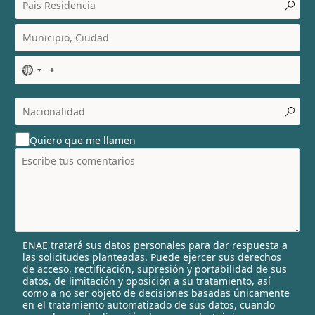
N
o
c
o
u
Quiero que me llamen
n
t
r
y
s
e
l
ENAE tratará sus datos personales para dar respuesta a
e
las solicitudes planteadas. Puede ejercer sus derechos
c
de acceso, rectificación, supresión y portabilidad de sus
t
datos, de limitación y oposición a su tratamiento, así
e
como a no ser objeto de decisiones basadas únicamente
en el tratamiento automatizado de sus datos, cuando
d