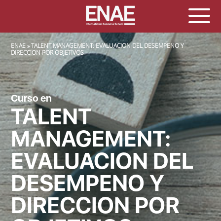
SOBRESCRIBIR ENLACES DE AYUDA A LA NAVEGACIÓN
ENAE
TALENT MANAGEMENT: EVALUACION DEL DESEMPENO Y
DIRECCION POR OBJETIVOS
Curso en
TALENT
MANAGEMENT:
EVALUACION DEL
DESEMPENO Y
DIRECCION POR