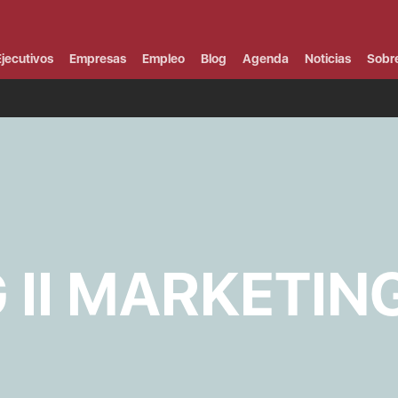
Campus Virtual
Al
¿
jecutivos
Empresas
Empleo
Blog
Agenda
Noticias
Sobr
B
F
P
E
P
F
B
F
I
P
e
C
 II MARKETIN
V