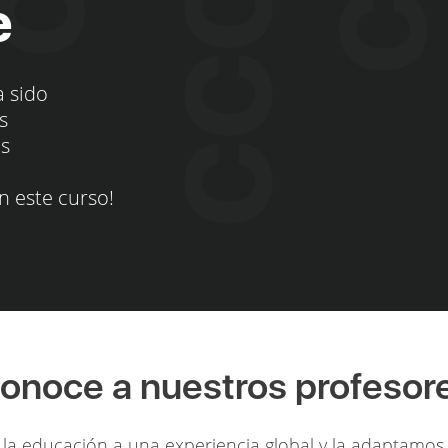
e
a sido
s
os
n este curso!
onoce a nuestros profesor
la educación a una experiencia global y la adaptamos 