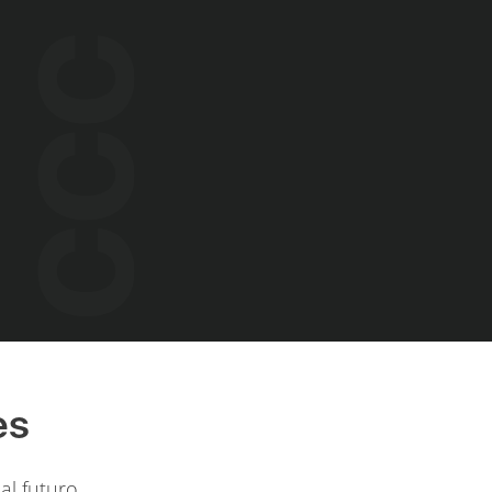
es
al futuro