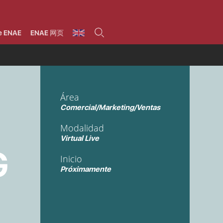
umnos
Programas
Áreas de formación
Área alumni
La Fundación
Por qué ENAE?
Todos los programas
Legal/Fiscal
Beneficios
e ENAE
ENAE 网页
olsa de empleo
Máster
Tecnología / Digital /
Asociarse
Semipresenciales y
Innovación / Data
oros
Preguntas Frecuentes
online
Science
rácticas en empresas
Programas Ejecutivos
Riesgos
NAE Alumni
Cursos de Postgrado y
Personas / RRHH /
Profesionales (Online)
HHDD
roceso de admisión
Agronegocios
Área
inanciación, Becas y
onificación
Comercial / Marketing/
Comercial/Marketing/Ventas
Ventas
inanciación estudios
magin LaCaixa
Dirección / Gestión /
Modalidad
Administración de
réstamo Imagina
empresas
Virtual Live
studios Caja Rural
entral
Finanzas
G
Inicio
entajas
Operaciones
Próximamente