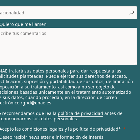
o
c
o
u
Quiero que me llamen
n
r
y
s
e
NAE tratará sus datos personales para dar respuesta a las
e
olicitudes planteadas. Puede ejercer sus derechos de acceso,
c
ectificación, supresión y portabilidad de sus datos, de limitación
 oposición a su tratamiento, así como a no ser objeto de
ecisiones basadas únicamente en el tratamiento automatizado
e
e sus datos, cuando procedan, en la dirección de correo
d
lectrónico rgpd@enae.es
e recomendamos que lea la
política de privacidad
antes de
roporcionarnos sus datos personales.
Acepto las condiciones legales y la política de privacidad*
Deseo recibir newsletter e información de interés