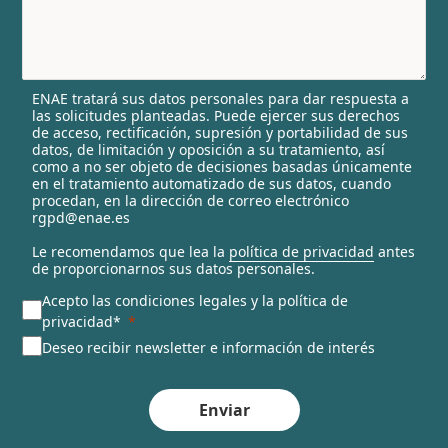
y
s
e
l
ENAE tratará sus datos personales para dar respuesta a
e
las solicitudes planteadas. Puede ejercer sus derechos
c
de acceso, rectificación, supresión y portabilidad de sus
t
datos, de limitación y oposición a su tratamiento, así
e
como a no ser objeto de decisiones basadas únicamente
en el tratamiento automatizado de sus datos, cuando
d
procedan, en la dirección de correo electrónico
rgpd@enae.es
Le recomendamos que lea la
política de privacidad
antes
de proporcionarnos sus datos personales.
Acepto las condiciones legales y la política de
privacidad*
Deseo recibir newsletter e información de interés
Enviar