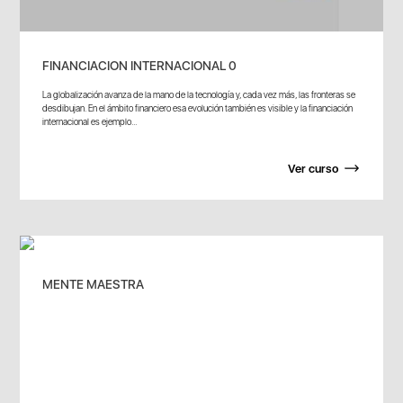
FINANCIACION INTERNACIONAL 0
La globalización avanza de la mano de la tecnología y, cada vez más, las fronteras se
desdibujan. En el ámbito financiero esa evolución también es visible y la financiación
internacional es ejemplo...
Ver curso
MENTE MAESTRA