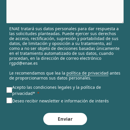
y
s
e
l
ENAE tratará sus datos personales para dar respuesta a
e
las solicitudes planteadas. Puede ejercer sus derechos
c
de acceso, rectificación, supresión y portabilidad de sus
t
datos, de limitación y oposición a su tratamiento, así
e
como a no ser objeto de decisiones basadas únicamente
en el tratamiento automatizado de sus datos, cuando
d
procedan, en la dirección de correo electrónico
rgpd@enae.es
Le recomendamos que lea la
política de privacidad
antes
de proporcionarnos sus datos personales.
Acepto las condiciones legales y la política de
privacidad*
Deseo recibir newsletter e información de interés
Enviar