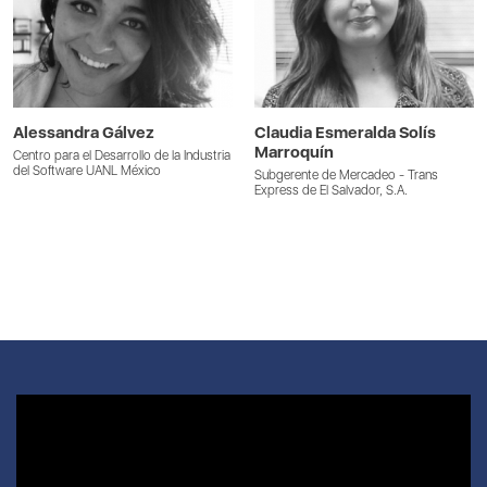
Alessandra Gálvez
Claudia Esmeralda Solís
Marroquín
Centro para el Desarrollo de la Industria
del Software UANL México
Subgerente de Mercadeo - Trans
Express de El Salvador, S.A.