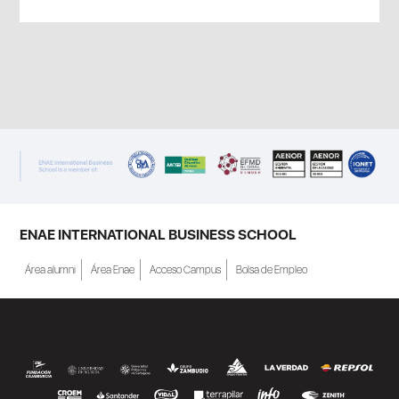
ENAE INTERNATIONAL BUSINESS SCHOOL
Área alumni
Área Enae
Acceso Campus
Bolsa de Empleo