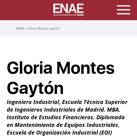
Sobrescribir
ENAE
Gloria Montes Gaytón
enlaces
de
ayuda
a
la
navegación
Gloria Montes
Gaytón
Ingeniero Industrial, Escuela Técnica Superior
de Ingenieros Industriales de Madrid. MBA,
Instituto de Estudios Financieros. Diplomada
en Mantenimiento de Equipos Industriales,
Escuela de Organización Industrial (EOI)