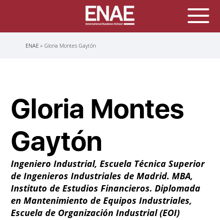
Sobrescribir
ENAE
Gloria Montes Gaytón
enlaces
de
ayuda
a
la
navegación
Gloria Montes
Gaytón
Ingeniero Industrial, Escuela Técnica Superior
de Ingenieros Industriales de Madrid. MBA,
Instituto de Estudios Financieros. Diplomada
en Mantenimiento de Equipos Industriales,
Escuela de Organización Industrial (EOI)