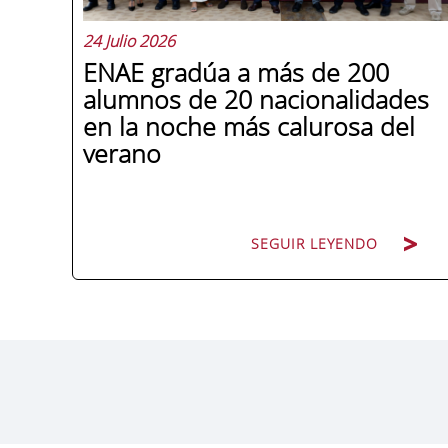
24 Julio 2026
ENAE gradúa a más de 200
alumnos de 20 nacionalidades
en la noche más calurosa del
verano
SEGUIR LEYENDO
La promoción 2025/2026 de ENAE
Business School se convirtió en una de
las más internacionales de la historia de
la escuela en una ceremonia celebrada