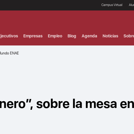
Campus Virtual
Al
¿
B
F
jecutivos
Empresas
Empleo
Blog
Agenda
Noticias
Sobr
P
E
P
 Mundo ENAE
F
B
F
I
P
e
C
V
nero”, sobre la mesa e