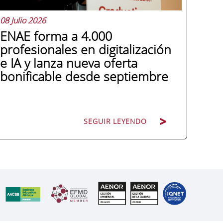
08 Julio 2026
ENAE forma a 4.000
profesionales en digitalización
e IA y lanza nueva oferta
bonificable desde septiembre
SEGUIR LEYENDO
Miguel López González de León, director
general de ENAE Business School, hace
balance de tres años de colaboración
con los programas Generación Digital de