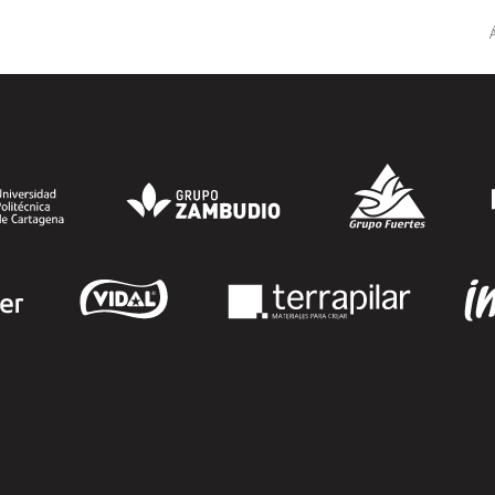
dirigido a personas inscritas como
demandantes de empleo en la Región de
Á
Murcia y ofrece becas de estudio
parciales (50%), además de al menos una
beca...
SEGUIR LEYENDO