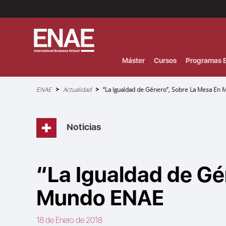
Menú
Superior
(Header)
Máster
Cursos
Programas E
Sobrescribir
ENAE
Actualidad
“La Igualdad de Género”, Sobre La Mesa En
enlaces
de
ayuda
a
la
navegación
Noticias
“La Igualdad de Gé
Mundo ENAE
18 de Enero de 2018