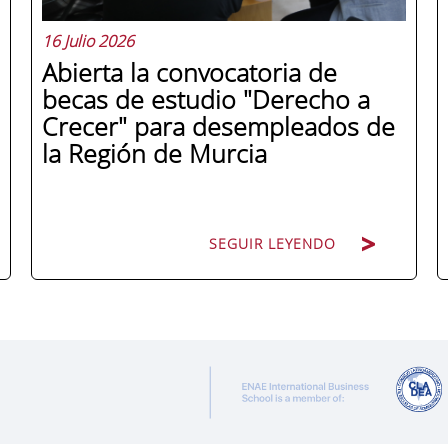
16 Julio 2026
Abierta la convocatoria de
becas de estudio "Derecho a
Crecer" para desempleados de
la Región de Murcia
SEGUIR LEYENDO
ENAE Business School y el SEF han
renovado su acuerdo de colaboración
para la convocatoria 2026 de las Becas
"Derecho a Crecer". El programa está