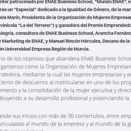
 Inter patrocinado por ENAE Business School, “Mundo ENAE”, 
oras un “Especial” dedicado a la Igualdad de Género, de la ma
ela Marín, Presidenta de la Organización de Mujeres Empresa
a vinícola “La del Terreno”) y ganadora del Premio Emprende
legría, consultora de ENAE Business School, Arancha Fernán
Marketing de ENAE, y Manuel Rincón Hércules, Decano de la
ión Universidad Empresa Región de Murcia.
no de los objetivos que abandera ENAE Business School.
organismos como la Organización de Mujeres Empresar
dedora, mediante la cual las mujeres empresarias 
 ciento de descuento al matricularse en uno de los pr
incremento y la consolidación de la mujer ejecutiva y dire
ibuyendo a su desarrollo profesional y potenciando la
e sus inicios con más de 30 contertulios, entre empr
inculadas al mundo de la empresa y al mundo de la gr