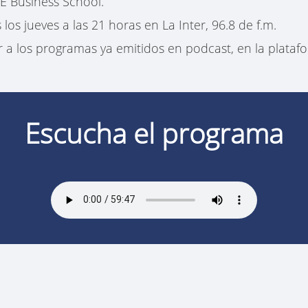
E Business School.
los jueves a las 21 horas en La Inter, 96.8 de f.m.
a los programas ya emitidos en podcast, en la plataf
Escucha el programa