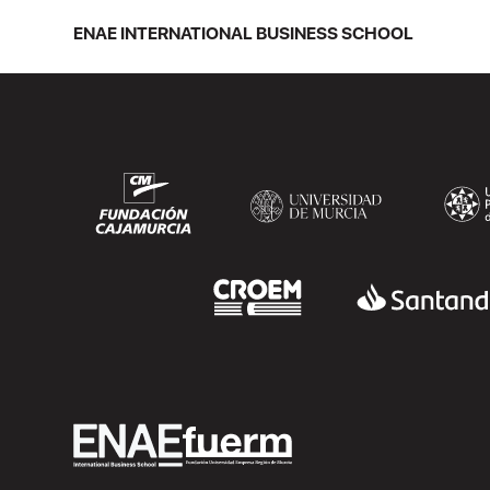
en Murcia con 44 grados y más de 600
asistentes. Ricardo Navarro,
ENAE INTERNATIONAL BUSINESS SCHOOL
vicepresidente senior de Generac Power
Systems en Estados Unidos y antiguo
alumno...
SEGUIR LEYENDO