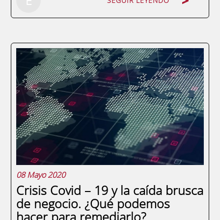
E
SEGUIR LEYENDO
En un momento en el que a nivel mundial
nos encontramos luchando contra la
pandemia del COVID-19, las empresas y
administraciones públicas se convierten
más que nunca en actores claves de
nuestra economía. La responsabilidad
social consiste en...
08 Mayo 2020
Crisis Covid – 19 y la caída brusca
de negocio. ¿Qué podemos
hacer para remediarlo?