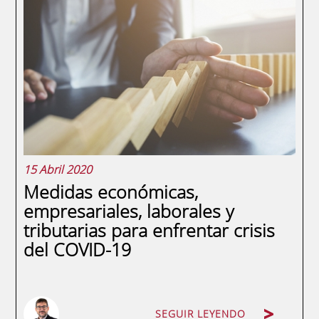
vigor el pasado 21 de abril (BOE
22/04/2020), establece nuevas e
importantes medidas de orden económico,
laboral, social, financiero y fiscal para hacer
frente a las consecuencias de la crisis del
COVID-19,...
15 Abril 2020
Medidas económicas,
empresariales, laborales y
tributarias para enfrentar crisis
del COVID-19
SEGUIR LEYENDO
SEGUIR LEYENDO