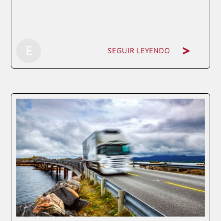
SEGUIR LEYENDO
E
SEGUIR LEYENDO
Se trata de una de las profesiones de moda
y es que, cada vez oímos hablar más del
Controller de gestión dentro de las
compañías. ¿Pero sabemos realmente qué
es un Controller de gestión? En toda
organización existe un comité de crisis o
un...