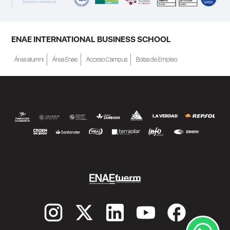
respectivo, pero...
ENAE INTERNATIONAL BUSINESS SCHOOL
Área alumni
Área Enae
Acceso Campus
Bolsa de Empleo
SEGUIR LEYENDO