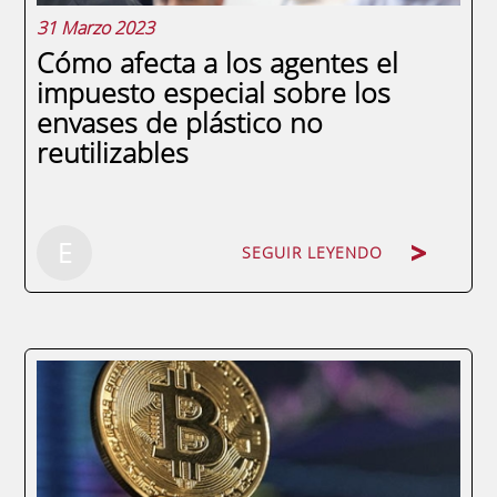
31 Marzo 2023
Cómo afecta a los agentes el
impuesto especial sobre los
envases de plástico no
reutilizables
SEGUIR LEYENDO
E
SEGUIR LEYENDO
La preocupación por el medio ambiente y
la reducción de residuos plásticos es una
tendencia mundial, y muchos gobiernos
han comenzado a implementar medidas
para combatir esta problemática. En este