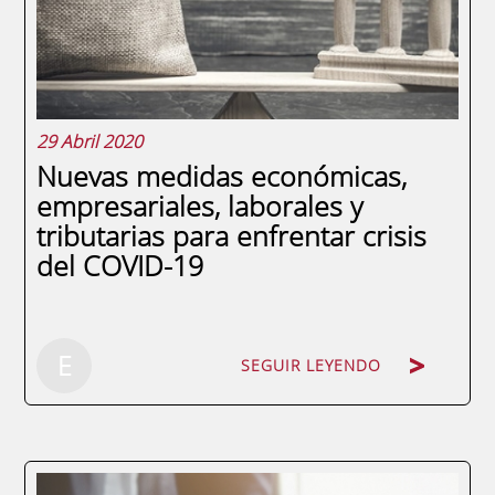
punto de vista financiero, pero también
desde un punto...
29 Abril 2020
Nuevas medidas económicas,
empresariales, laborales y
tributarias para enfrentar crisis
del COVID-19
SEGUIR LEYENDO
E
SEGUIR LEYENDO
El Real Decreto-ley 15/2020, que entró en