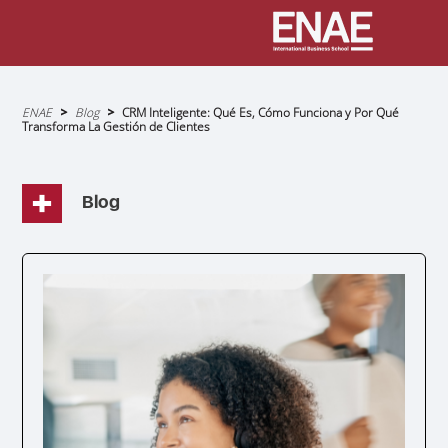
Sobrescribir
ENAE
Blog
CRM Inteligente: Qué Es, Cómo Funciona y Por Qué
enlaces
Transforma La Gestión de Clientes
de
ayuda
a
la
navegación
Blog