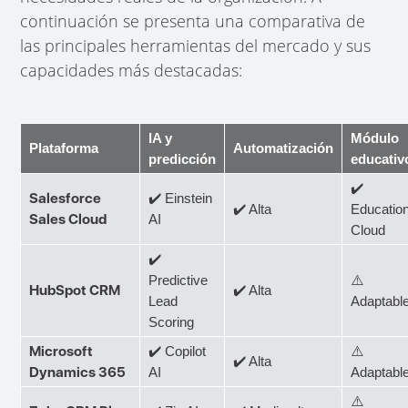
continuación se presenta una comparativa de
las principales herramientas del mercado y sus
capacidades más destacadas:
IA y
Módulo
Plataforma
Automatización
predicción
educativ
✔️
Salesforce
✔️ Einstein
✔️ Alta
Educatio
Sales Cloud
AI
Cloud
✔️
Predictive
⚠️
HubSpot CRM
✔️ Alta
Lead
Adaptabl
Scoring
Microsoft
✔️ Copilot
⚠️
✔️ Alta
Dynamics 365
AI
Adaptabl
⚠️