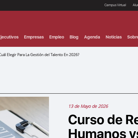
Campus Virtual
Al
¿
B
F
jecutivos
Empresas
Empleo
Blog
Agenda
Noticias
Sobr
P
E
P
ál Elegir Para La Gestión del Talento En 2026?
F
B
F
I
P
e
C
V
13 de Mayo de 2026
Curso de R
Humanos vs