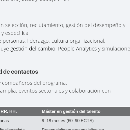
en selección, reclutamiento, gestión del desempeño y
y específica.
de personas, liderazgo, cultura organizacional,
cluye
gestión del cambio
,
People Analytics
y simulacion
d de contactos
 y compañeros del programa.
 amplia, eventos sectoriales y colaboración con
 RR. HH.
Máster en gestión del talento
anas
9–18 meses (60–90 ECTS)
/online/mixto
Presencial/semipresencial/online