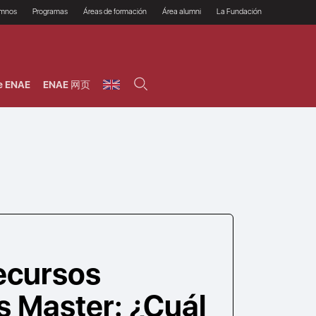
umnos
Programas
Áreas de formación
Área alumni
La Fundación
Por qué ENAE?
Todos los programas
Legal/Fiscal
Beneficios
olsa de empleo
Máster
Tecnología / Digital /
Asociarse
Semipresenciales y
Innovación / Data
oros
Preguntas Frecuentes
online
Science
e ENAE
ENAE 网页
rácticas en empresas
Programas Ejecutivos
Riesgos
NAE Alumni
Cursos de Postgrado y
Personas / RRHH /
Profesionales (Online)
HHDD
roceso de admisión
Agronegocios
inanciación, Becas y
onificación
Comercial / Marketing/
Ventas
inanciación estudios
magin LaCaixa
Dirección / Gestión /
Administración de
réstamo Imagina
empresas
studios Caja Rural
entral
Finanzas
entajas
Operaciones
ecursos
 Master: ¿Cuál